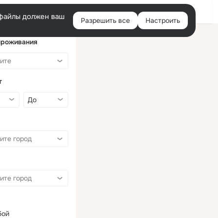
Войти
e-файлы должен ваш
Разрешить все
Настроить
Правая
колонка
проживания
т
бой