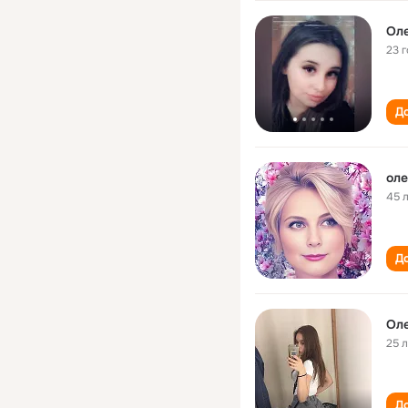
Ол
23 
До
ол
45 
До
Ол
25 
До