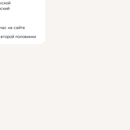
жской
ский
час на сайте
 второй половинки