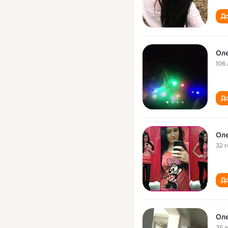
До
Ол
106 
До
Ол
32 
До
Ол
35 