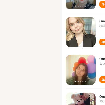
До
Ол
26 
До
Ол
36 
До
Ол
35 