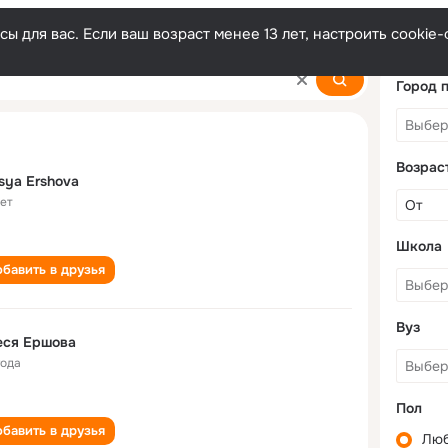
ы для вас. Если ваш возраст менее 13 лет, настроить cooki
Город 
Возрас
sya Ershova
лет
Школа
бавить в друзья
Вуз
еся Ершова
года
Пол
бавить в друзья
Лю