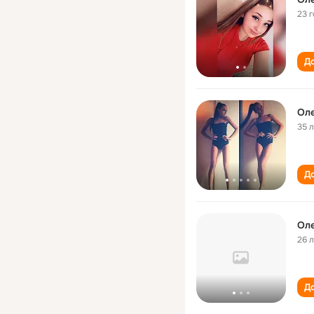
23 
До
Ол
35 
До
Ол
26 
До