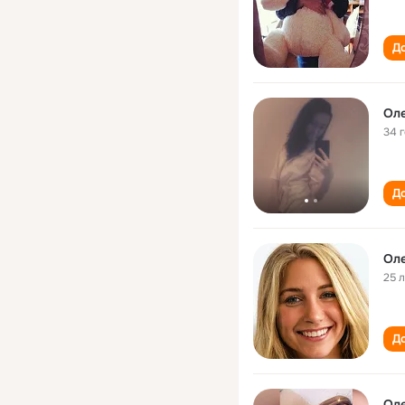
До
Ол
34 
До
Ол
25 
До
Ол