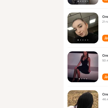
Ол
21 г
До
Ол
50 
До
Ол
46 