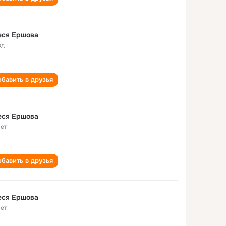
еся Ершова
од
бавить в друзья
еся Ершова
лет
бавить в друзья
еся Ершова
лет