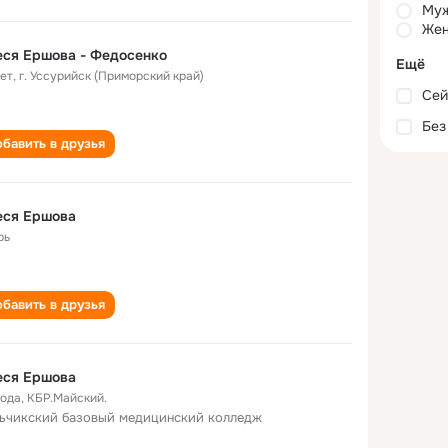
Му
Жен
ся Ершова - Федосенко
Ещё
лет
,
г. Уссурийск (Приморский край)
Сей
Без
бавить в друзья
еся Ершова
рь
бавить в друзья
еся Ершова
года
,
КБР.Майский.
ьчикский базовый медицинский колледж