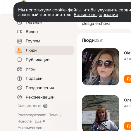
Мы используем cookie-файлы, чтобы улучшить сервис
законный представитель.
Больше информации
Левая
Поиск
Главная
olesya ershova
колонка
по
людям
Видео
Люди
2381
Группы
Люди
Ole
47 
Публикации
Игры
Подарки
До
Поздравления
Рекомендации
Ол
Сменить язык
44 
Рекламодателям
Помощь
Новости
Ещё
До
Мы применяем