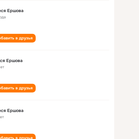
еся Ершова
года
бавить в друзья
еся Ершова
лет
бавить в друзья
еся Ершова
лет
бавить в друзья