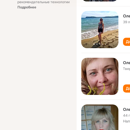
рекомендательные технологии
Подробнее
Оле
39 
До
Ол
Тве
До
Ол
44 
Нал