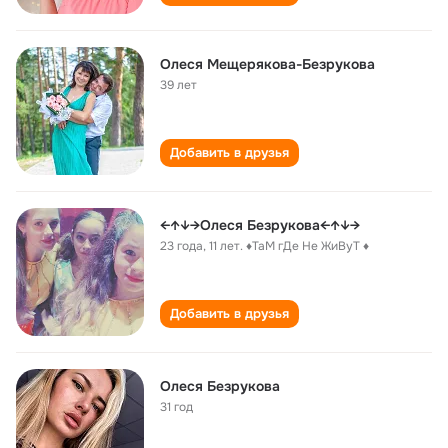
Олеся Мещерякова-Безрукова
39 лет
Добавить в друзья
←↑↓→Олеся Безрукова←↑↓→
23 года
,
11 лет. ♦ТаМ гДе Не ЖиВуТ ♦
Добавить в друзья
Олеся Безрукова
31 год