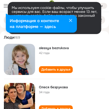
Войти
Мы используем cookie-файлы, чтобы улучшить
сервисы для вас. Если ваш возраст менее 13 лет,
настроить cookie-файлы должен ваш законный
olesya bezrukova
Поиск
представитель.
Больше информации
Информация о контенте
по
людям
Разрешить все
Настроить
на платформе — здесь
Люди
169
olessya bezrukova
42 года
Добавить в друзья
Олеся безрукова
34 года
Добавить в друзья