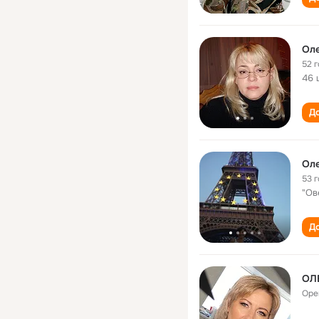
Оле
52 
46 
До
Оле
53 
"Ов
До
ОЛ
Оре