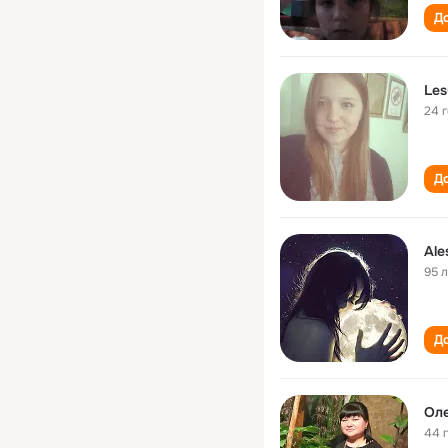
До
Les
24 
До
Ale
95 
До
Оле
44 