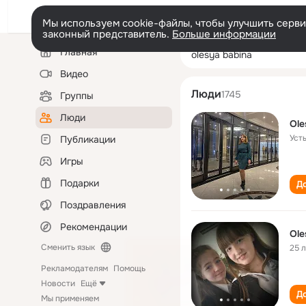
Мы используем cookie-файлы, чтобы улучшить сервис
законный представитель.
Больше информации
Левая
Поиск
Главная
olesya babina
колонка
по
людям
Видео
Люди
1745
Группы
Люди
Ole
Уст
Публикации
Игры
Подарки
До
Поздравления
Рекомендации
Ole
Сменить язык
25 
Рекламодателям
Помощь
Новости
Ещё
До
Мы применяем