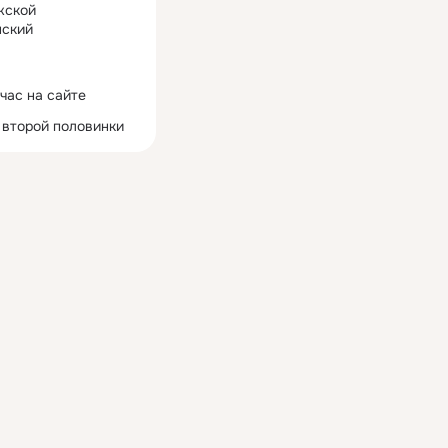
жской
ский
час на сайте
 второй половинки