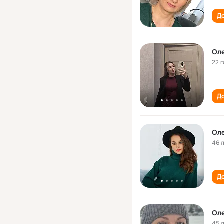
До
Оле
22 
До
Оле
46 
До
Оле
45 