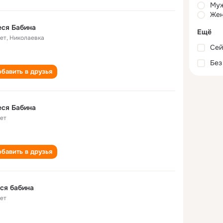
Му
Жен
ся Бабина
Ещё
лет
,
Николаевка
Сей
Без
бавить в друзья
ся Бабина
лет
бавить в друзья
ся бабина
лет