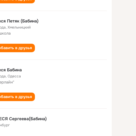
ся Петяк (Бабина)
года
,
Хмельницкий
школа
бавить в друзья
ся Бабина
года
,
Одесса
ерлайн"
бавить в друзья
ЕСЯ Сергеева(Бабина)
нбург