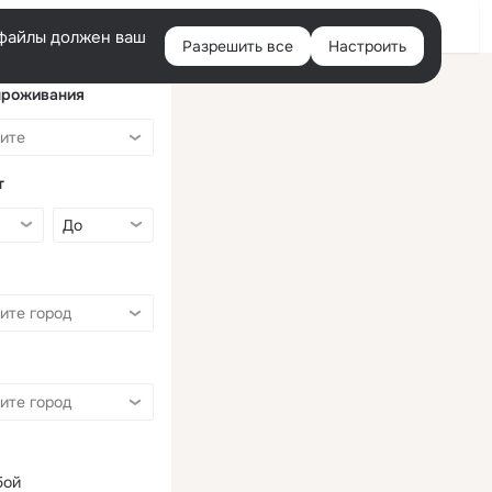
Войти
e-файлы должен ваш
Разрешить все
Настроить
Правая
колонка
проживания
т
бой