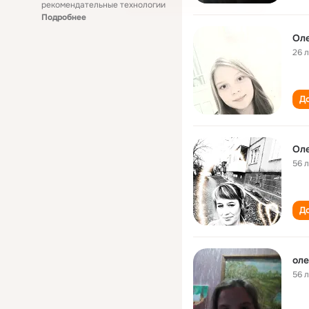
рекомендательные технологии
Подробнее
Оле
26 
До
Оле
56 
До
оле
56 