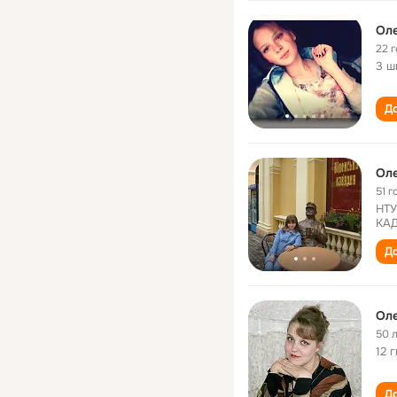
Оле
22 
3 ш
До
Оле
51 г
НТУ
КАД
До
Оле
50 
12 
До