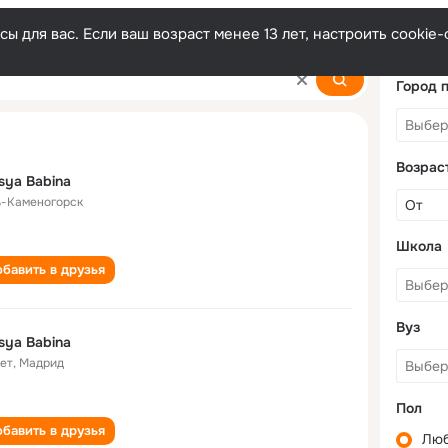
ы для вас. Если ваш возраст менее 13 лет, настроить cooki
Город 
Возрас
sya Babina
ь-Каменогорск
Школа
бавить в друзья
Вуз
sya Babina
лет
,
Мадрид
Пол
бавить в друзья
Лю