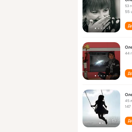
53 
55 
До
Оле
44 
До
Оле
45 
147
До