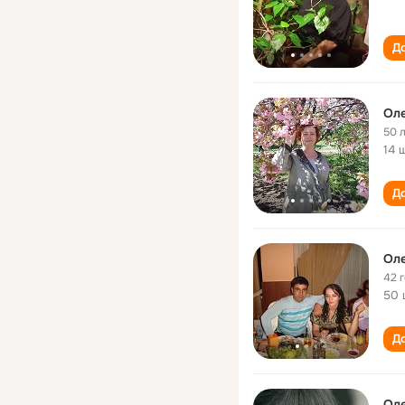
До
Оле
50 
14 
До
Оле
42 
50 
До
Оле