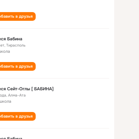
бавить в друзья
ся Бабина
лет
,
Тирасполь
школа
бавить в друзья
ся Сейт-Оглы [ БАБИНА]
года
,
Алма-Ата
школа
бавить в друзья
ся Бабина