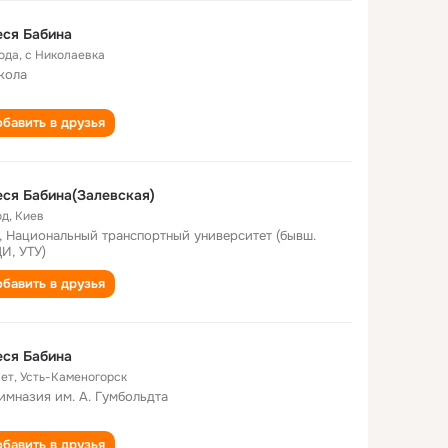
ся Бабина
года
,
с Николаевка
кола
бавить в друзья
ся Бабина(Залевская)
од
,
Киев
, Национальный транспортный университет (бывш.
И, УТУ)
бавить в друзья
ся Бабина
лет
,
Усть-Каменогорск
гимназия им. А. Гумбольдта
бавить в друзья