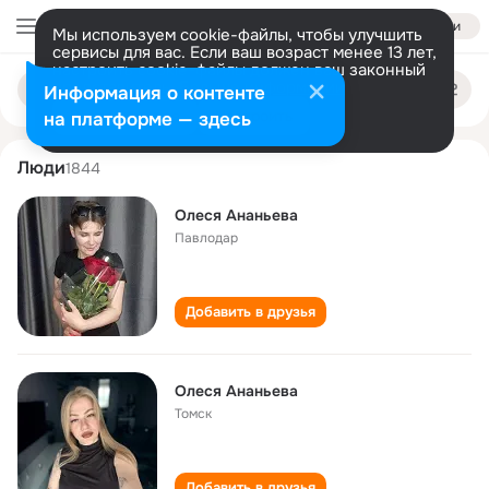
Войти
Мы используем cookie-файлы, чтобы улучшить
сервисы для вас. Если ваш возраст менее 13 лет,
настроить cookie-файлы должен ваш законный
olesya ananeva
Поиск
представитель.
Больше информации
Информация о контенте
по
людям
Разрешить все
Настроить
на платформе — здесь
Люди
1844
Олеся Ананьева
Павлодар
Добавить в друзья
Олеся Ананьева
Томск
Добавить в друзья