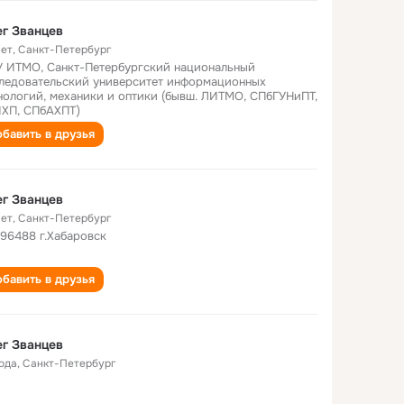
г Званцев
лет
,
Санкт-Петербург
 ИТМО, Санкт-Петербургский национальный
ледовательский университет информационных
нологий, механики и оптики (бывш. ЛИТМО, СПбГУНиПТ,
ХП, СПбАХПТ)
бавить в друзья
г Званцев
лет
,
Санкт-Петербург
 96488 г.Хабаровск
бавить в друзья
г Званцев
года
,
Санкт-Петербург