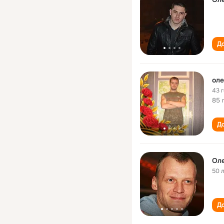
До
оле
43 
85 
До
Оле
50 
До