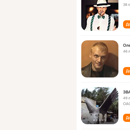
38 
До
Оле
46 
До
ЗВ
49 
ОАО
До