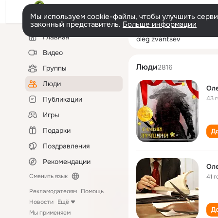
Мы используем cookie-файлы, чтобы улучшить сервис
законный представитель.
Больше информации
Левая
Поиск
Главная
oleg zvantsev
колонка
по
людям
Видео
Люди
2816
Группы
Люди
Оле
43 
Публикации
Игры
Подарки
До
Поздравления
Рекомендации
Оле
Сменить язык
41 г
Рекламодателям
Помощь
Новости
Ещё
До
Мы применяем