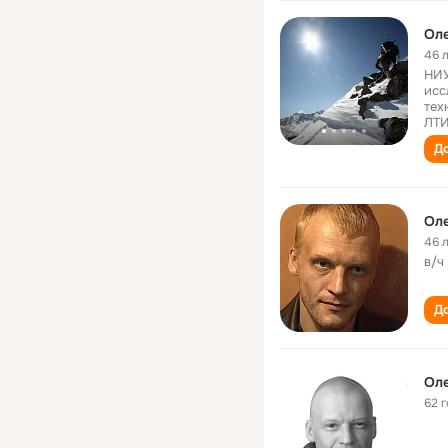
Оле
46 
НИУ
исс
тех
ЛТИ
До
Оле
46 
в/ч
До
Оле
62 