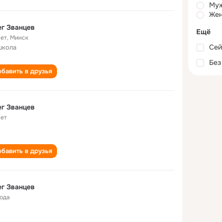
Му
Жен
г Званцев
Ещё
лет
,
Минск
Сей
школа
Без
бавить в друзья
г Званцев
лет
бавить в друзья
г Званцев
года