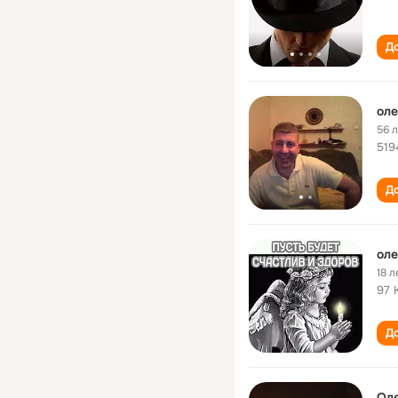
До
оле
56 
519
До
оле
18 л
97 
До
Оле