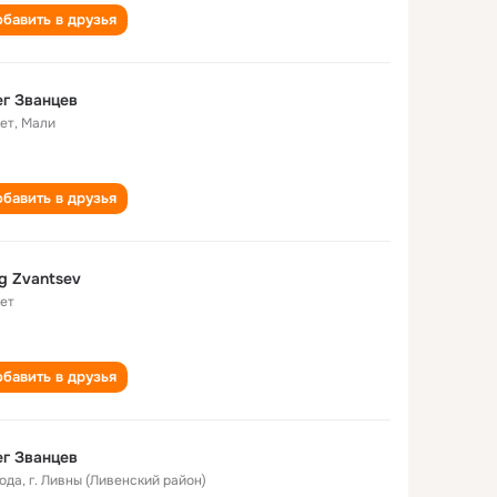
бавить в друзья
г Званцев
лет
,
Мали
бавить в друзья
g Zvantsev
лет
бавить в друзья
г Званцев
года
,
г. Ливны (Ливенский район)