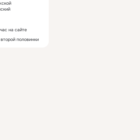
жской
ский
час на сайте
 второй половинки