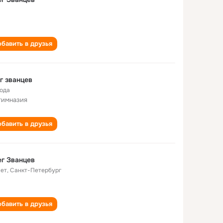
бавить в друзья
г званцев
года
гимназия
бавить в друзья
г Званцев
лет
,
Санкт-Петербург
бавить в друзья