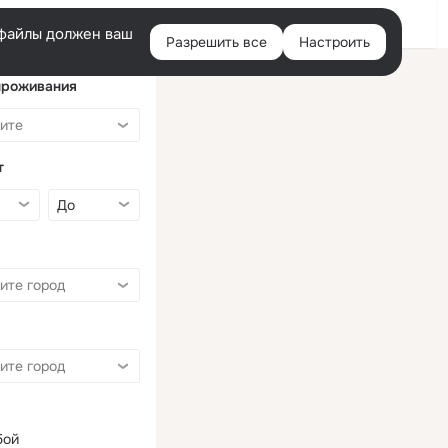
Войти
e-файлы должен ваш
Разрешить все
Настроить
Правая
колонка
проживания
т
бой