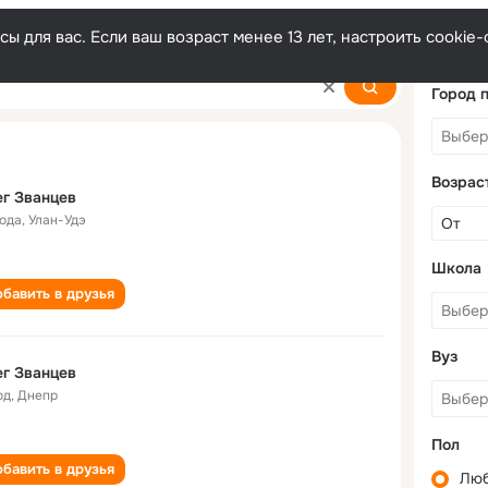
ы для вас. Если ваш возраст менее 13 лет, настроить cooki
Город 
Возрас
г Званцев
года
,
Улан-Удэ
Школа
бавить в друзья
Вуз
г Званцев
од
,
Днепр
Пол
бавить в друзья
Лю