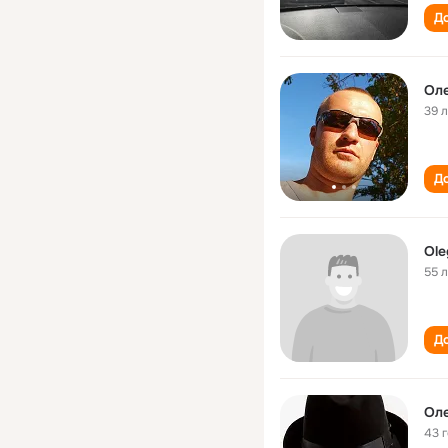
До
Оле
39 
До
Ole
55 
До
Оле
43 