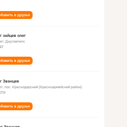
бавить в друзья
г зайцев олег
лет
,
Даугавпилс
47
бавить в друзья
г Званцев
ет
,
пос. Краснодарский (Красноармейский район)
КПУ
бавить в друзья
г Званцев