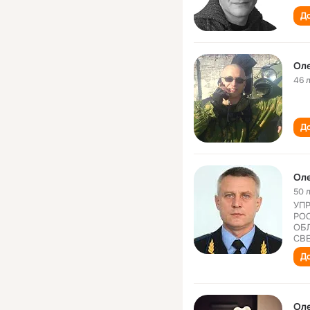
До
Оле
46 
До
Оле
50 
УП
РО
ОБ
СВ
До
Оле