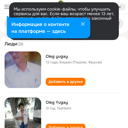
Войти
Мы используем cookie-файлы, чтобы улучшить
сервисы для вас. Если ваш возраст менее 13 лет,
настроить cookie-файлы должен ваш законный
oleg yugay
Поиск
представитель.
Больше информации
Информация о контенте
по
людям
Разрешить все
Настроить
на платформе — здесь
Люди
126
Oleg yugay
72 года
,
Бишкек (Пишпек, Фрунзе)
Добавить в друзья
Oleg Yugay
31 год
,
Tashkent
Добавить в друзья