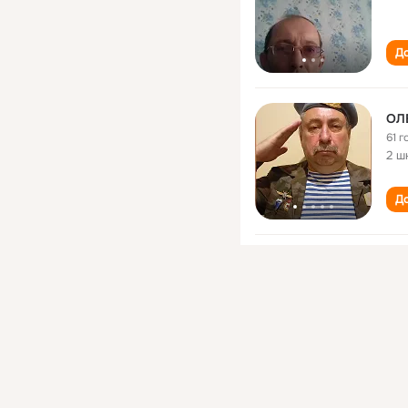
До
ОЛ
61 г
2 ш
До
Оле
48 
До