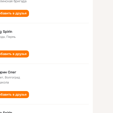
линская бригада
бавить в друзья
g Spirin
года
,
Пермь
бавить в друзья
рин Олег
лет
,
Волгоград
школа
бавить в друзья
g Spirin