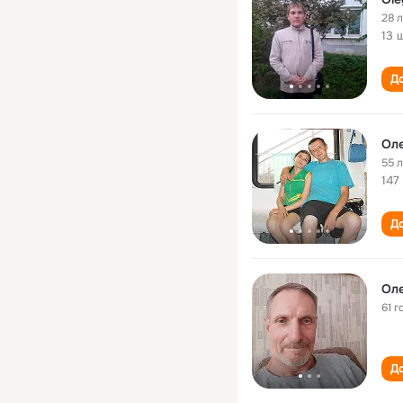
28 
13 
До
Оле
55 
147
До
Оле
61 г
До