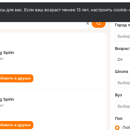
ы для вас. Если ваш возраст менее 13 лет, настроить cooki
Город 
Возрас
g Spirin
лет
Школа
бавить в друзья
Вуз
g Spirin
лет
Пол
бавить в друзья
Лю