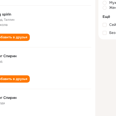
Му
Жен
g spirin
Ещё
од
,
Таллин
Сей
школа
Без
бавить в друзья
г Спирин
од
бавить в друзья
г Спирин
года