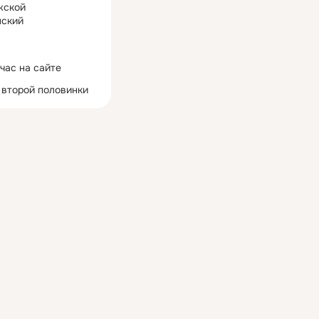
жской
ский
час на сайте
 второй половинки