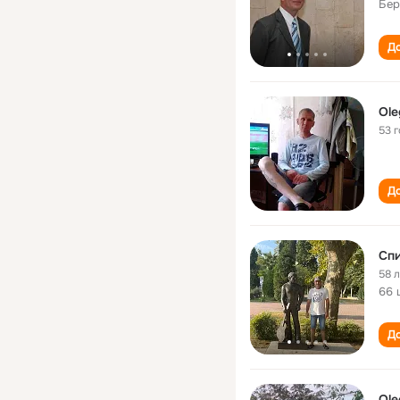
Бер
До
Ole
53 
До
Спи
58 
66 
До
Ole