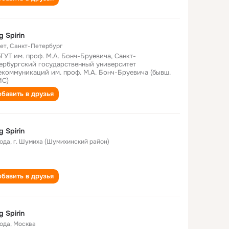
g Spirin
лет
,
Санкт-Петербург
ГУТ им. проф. М.А. Бонч-Бруевича, Санкт-
ербургский государственный университет
екоммуникаций им. проф. М.А. Бонч-Бруевича (бывш.
ИС)
бавить в друзья
g Spirin
года
,
г. Шумиха (Шумихинский район)
бавить в друзья
g Spirin
года
,
Москва