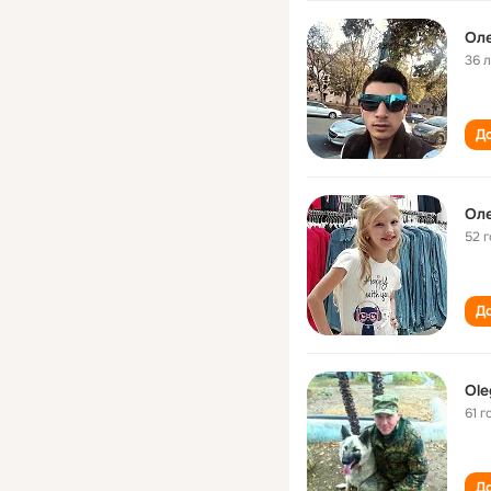
Оле
36 
До
Оле
52 
До
Ole
61 г
До