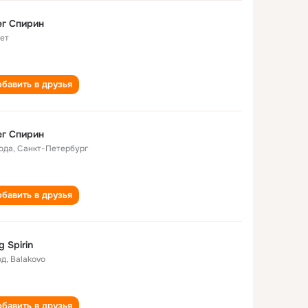
г Спирин
лет
бавить в друзья
г Спирин
года
,
Санкт-Петербург
бавить в друзья
g Spirin
од
,
Balakovo
бавить в друзья