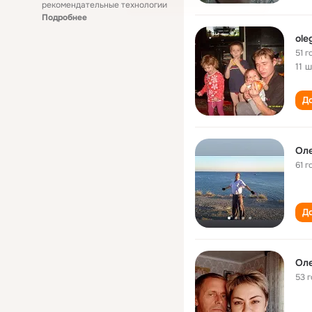
рекомендательные технологии
Подробнее
ole
51 г
11 
До
Оле
61 г
До
Оле
53 