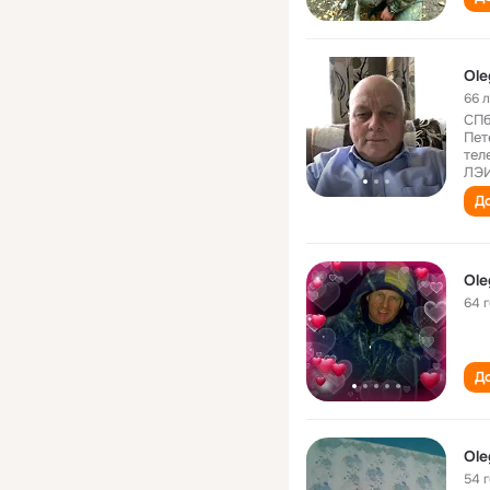
Ole
66 
СПб
Пет
тел
ЛЭ
До
Оle
64 
До
Ole
54 