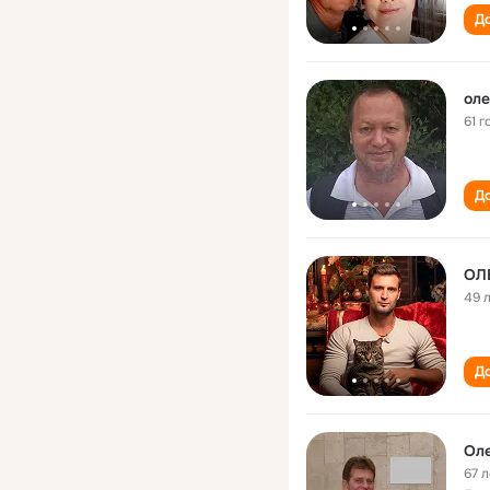
До
оле
61 г
До
ОЛ
49 
До
Оле
67 л