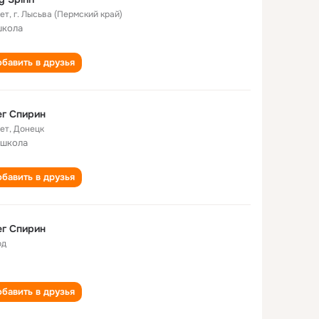
лет
,
г. Лысьва (Пермский край)
школа
бавить в друзья
г Спирин
лет
,
Донецк
 школа
бавить в друзья
г Спирин
од
бавить в друзья