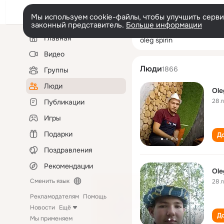
Мы используем cookie-файлы, чтобы улучшить сервис
законный представитель.
Больше информации
Левая
Поиск
Главная
oleg spirin
колонка
по
людям
Видео
Люди
1866
Группы
Люди
Ole
28 
Публикации
Игры
Подарки
До
Поздравления
Рекомендации
Ole
Сменить язык
28 
Рекламодателям
Помощь
Новости
Ещё
До
Мы применяем