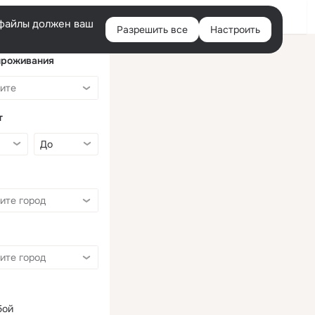
Войти
e-файлы должен ваш
Разрешить все
Настроить
Правая
колонка
проживания
т
бой