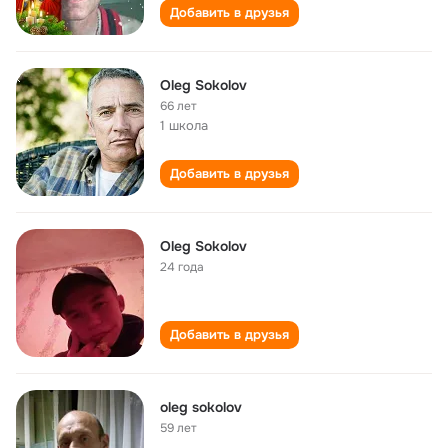
Добавить в друзья
Oleg Sokolov
66 лет
1 школа
Добавить в друзья
Oleg Sokolov
24 года
Добавить в друзья
oleg sokolov
59 лет