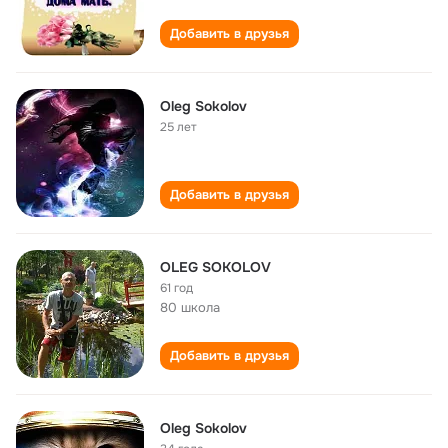
Добавить в друзья
Oleg Sokolov
25 лет
Добавить в друзья
OLEG SOKOLOV
61 год
80 школа
Добавить в друзья
Oleg Sokolov