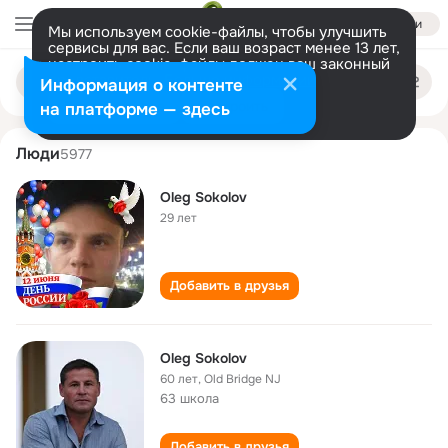
Войти
Мы используем cookie-файлы, чтобы улучшить
сервисы для вас. Если ваш возраст менее 13 лет,
настроить cookie-файлы должен ваш законный
oleg sokolov
Поиск
представитель.
Больше информации
Информация о контенте
по
людям
Разрешить все
Настроить
на платформе — здесь
Люди
5977
Oleg Sokolov
29 лет
Добавить в друзья
Oleg Sokolov
60 лет
,
Old Bridge NJ
63 школа
Добавить в друзья