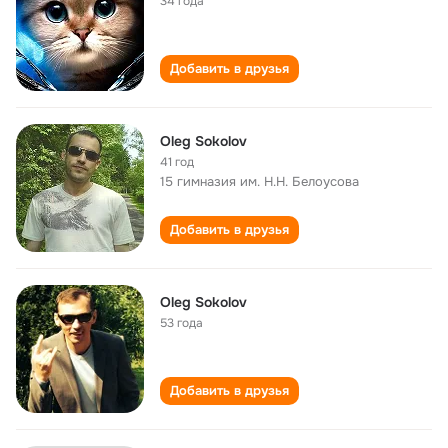
34 года
Добавить в друзья
Oleg Sokolov
41 год
15 гимназия им. Н.Н. Белоусова
Добавить в друзья
Oleg Sokolov
53 года
Добавить в друзья