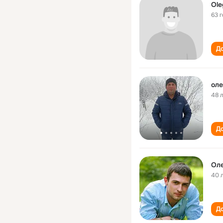
Ole
63 
До
оле
48 
До
Ол
40 
До