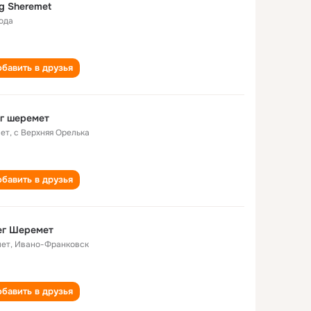
g Sheremet
года
бавить в друзья
г шеремет
лет
,
с Верхняя Орелька
бавить в друзья
ег Шеремет
лет
,
Ивано-Франковск
бавить в друзья