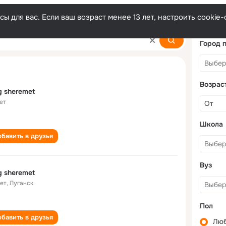
ы для вас. Если ваш возраст менее 13 лет, настроить cooki
Город 
Возрас
g sheremet
ет
Школа
бавить в друзья
Вуз
g sheremet
лет
,
Луганск
Пол
бавить в друзья
Лю