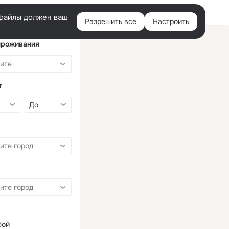
Войти
e-файлы должен ваш
Разрешить все
Настроить
Правая
колонка
проживания
т
бой