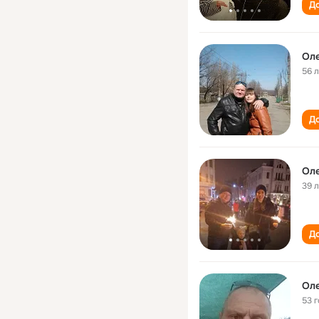
До
Ол
56 
До
Ол
39 
До
Ол
53 