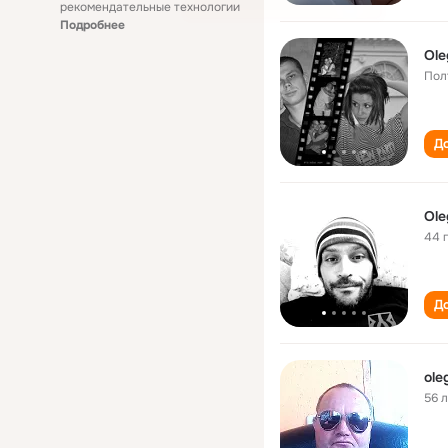
рекомендательные технологии
Подробнее
Ole
Пол
До
Ole
44 
До
ole
56 