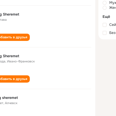
Му
Жен
g Sheremet
Ещё
тава
Сей
Без
бавить в друзья
g Sheremet
года
,
Ивано-Франковск
бавить в друзья
g sheremet
лет
,
Алчевск