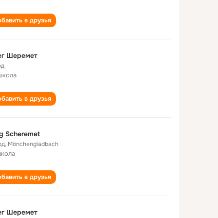
бавить в друзья
ег Шеремет
од
школа
бавить в друзья
g Scheremet
од
,
Mönchengladbach
школа
бавить в друзья
ег Шеремет