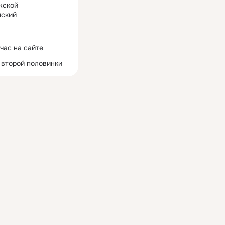
жской
ский
час на сайте
 второй половинки