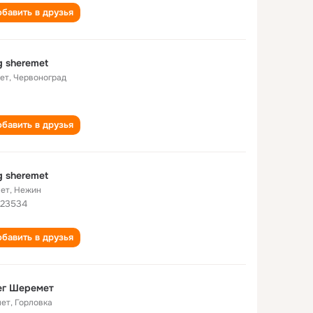
бавить в друзья
g sheremet
лет
,
Червоноград
бавить в друзья
g sheremet
лет
,
Нежин
 23534
бавить в друзья
ег Шеремет
лет
,
Горловка