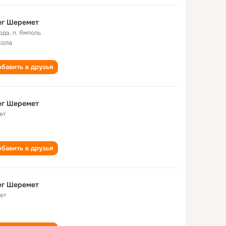
ег Шеремет
года
,
п. Ямполь
кола
бавить в друзья
ег Шеремет
ет
бавить в друзья
ег Шеремет
лет