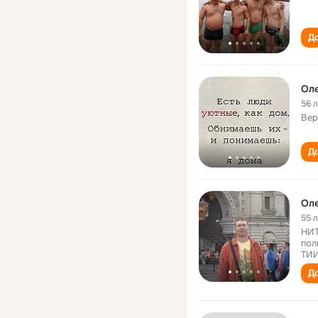
До
Ол
56 
Вер
До
Ол
55 
НИТ
пол
ТИИ
До