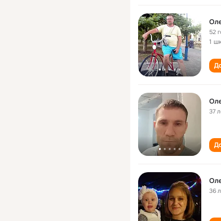
Ол
52 
1 ш
До
Ол
37 л
До
Ол
36 