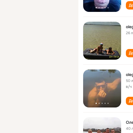
До
ole
26 
До
ole
50 
в/ч
До
Ол
40 