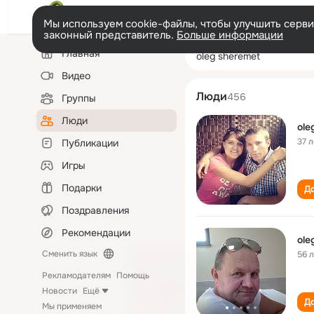
Мы используем cookie-файлы, чтобы улучшить сервис
законный представитель.
Больше информации
Левая
Поиск
Главная
oleg sheremet
колонка
по
людям
Видео
Люди
456
Группы
Люди
ole
37 л
Публикации
Игры
Подарки
До
Поздравления
Рекомендации
ole
Сменить язык
56 
Рекламодателям
Помощь
Новости
Ещё
До
Мы применяем