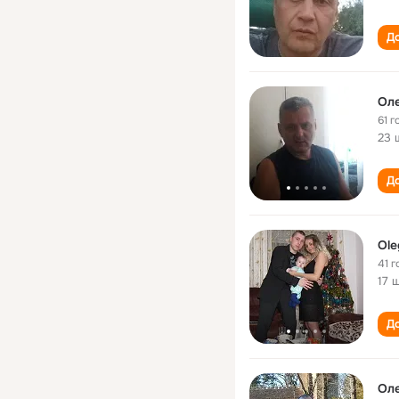
До
Ол
61 г
23 
До
Ole
41 г
17 
До
Ол