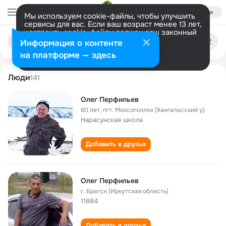
Войти
Мы используем cookie-файлы, чтобы улучшить
сервисы для вас. Если ваш возраст менее 13 лет,
настроить cookie-файлы должен ваш законный
oleg perfilev
Поиск
представитель.
Больше информации
Информация о контенте
по
людям
Разрешить все
Настроить
на платформе — здесь
Люди
141
Олег Перфильев
60 лет
,
пгт. Мохсоголлох (Хангаласский у)
Нарасунская школа
Добавить в друзья
Олег Перфильев
г. Братск (Иркутская область)
11884
Добавить в друзья