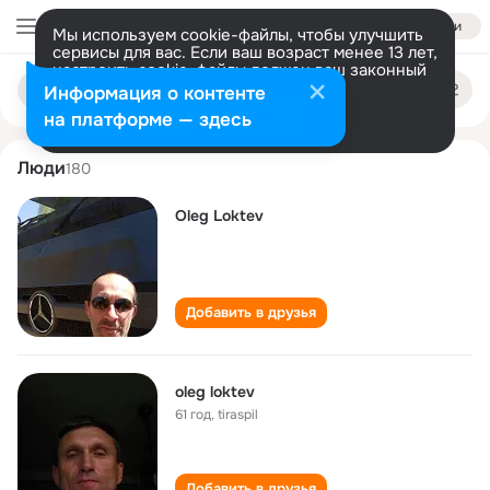
Войти
Мы используем cookie-файлы, чтобы улучшить
сервисы для вас. Если ваш возраст менее 13 лет,
настроить cookie-файлы должен ваш законный
oleg loktev
Поиск
представитель.
Больше информации
Информация о контенте
по
людям
Разрешить все
Настроить
на платформе — здесь
Люди
180
Oleg Loktev
Добавить в друзья
oleg loktev
61 год
,
tiraspil
Добавить в друзья