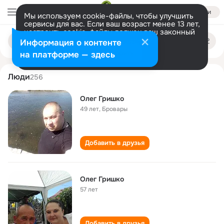
Войти
Мы используем cookie-файлы, чтобы улучшить
сервисы для вас. Если ваш возраст менее 13 лет,
настроить cookie-файлы должен ваш законный
oleg grishko
Поиск
представитель.
Больше информации
Информация о контенте
по
людям
Разрешить все
Настроить
на платформе — здесь
Люди
256
Олег Гришко
49 лет
,
Бровары
Добавить в друзья
Олег Гришко
57 лет
Добавить в друзья