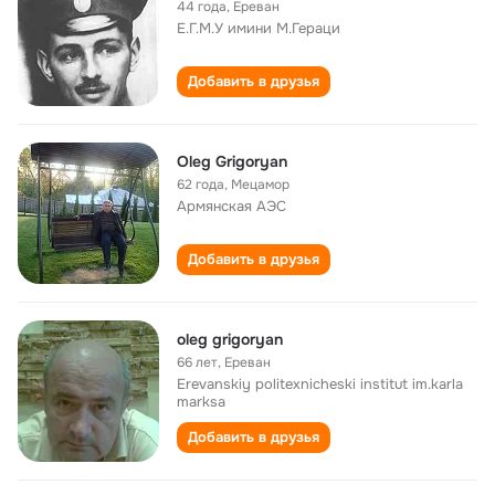
44 года
,
Ереван
Е.Г.М.У имини М.Гераци
Добавить в друзья
Oleg Grigoryan
62 года
,
Мецамор
Армянская АЭС
Добавить в друзья
oleg grigoryan
66 лет
,
Ереван
Erevanskiy politexnicheski institut im.karla
marksa
Добавить в друзья