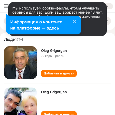
Войти
Мы используем cookie-файлы, чтобы улучшить
сервисы для вас. Если ваш возраст менее 13 лет,
настроить cookie-файлы должен ваш законный
oleg grigoryan
Поиск
представитель.
Больше информации
Информация о контенте
по
людям
Разрешить все
Настроить
на платформе — здесь
Люди
1794
Oleg Grigoryan
72 года
,
Ереван
Добавить в друзья
Oleg Grigoryan
Добавить в друзья