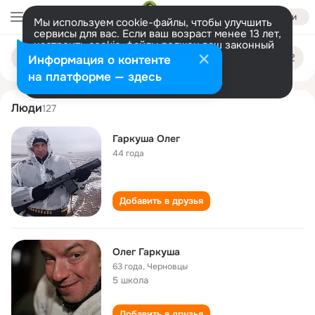
Войти
Мы используем cookie-файлы, чтобы улучшить
сервисы для вас. Если ваш возраст менее 13 лет,
настроить cookie-файлы должен ваш законный
oleg garkusha
Поиск
представитель.
Больше информации
Информация о контенте
по
людям
Разрешить все
Настроить
на платформе — здесь
Люди
127
Гаркуша Олег
44 года
Добавить в друзья
Олег Гаркуша
63 года
,
Черновцы
5 школа
Добавить в друзья