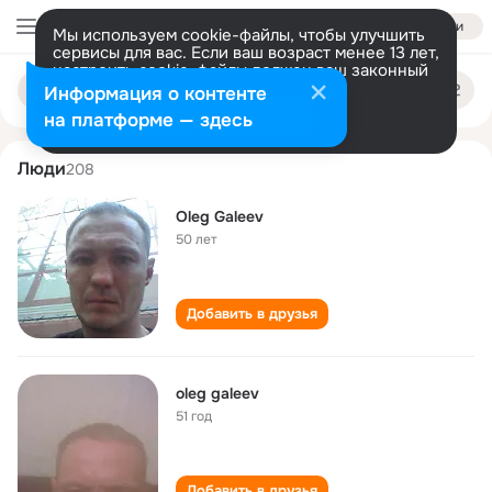
Войти
Мы используем cookie-файлы, чтобы улучшить
сервисы для вас. Если ваш возраст менее 13 лет,
настроить cookie-файлы должен ваш законный
oleg galeev
Поиск
представитель.
Больше информации
Информация о контенте
по
людям
Разрешить все
Настроить
на платформе — здесь
Люди
208
Oleg Galeev
50 лет
Добавить в друзья
oleg galeev
51 год
Добавить в друзья