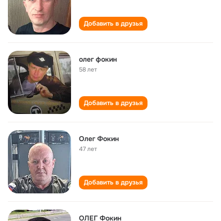
Добавить в друзья
олег фокин
58 лет
Добавить в друзья
Олег Фокин
47 лет
Добавить в друзья
ОЛЕГ Фокин