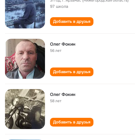
31 год
,
г. Арзамас (Нижегородская область)
97 школа
Добавить в друзья
Олег Фокин
56 лет
Добавить в друзья
Олег Фокин
58 лет
Добавить в друзья