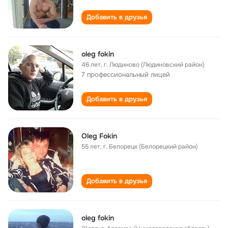
Добавить в друзья
oleg fokin
46 лет
,
г. Людиново (Людиновский район)
7 профессиональный лицей
Добавить в друзья
Oleg Fokin
55 лет
,
г. Белорецк (Белорецкий район)
Добавить в друзья
oleg fokin