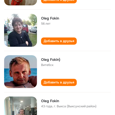
Oleg Fokin
56 лет
Добавить в друзья
Oleg Fokin)
Витебск
Добавить в друзья
Oleg Fokin
43 года
,
г. Выкса (Выксунский район)