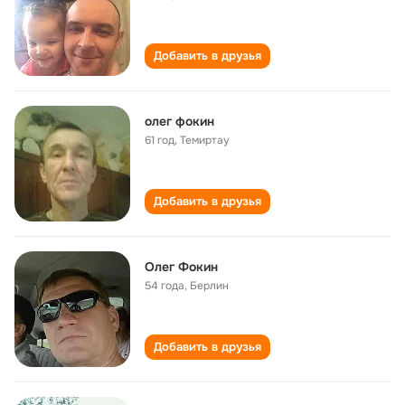
Добавить в друзья
олег фокин
61 год
,
Темиртау
Добавить в друзья
Олег Фокин
54 года
,
Берлин
Добавить в друзья