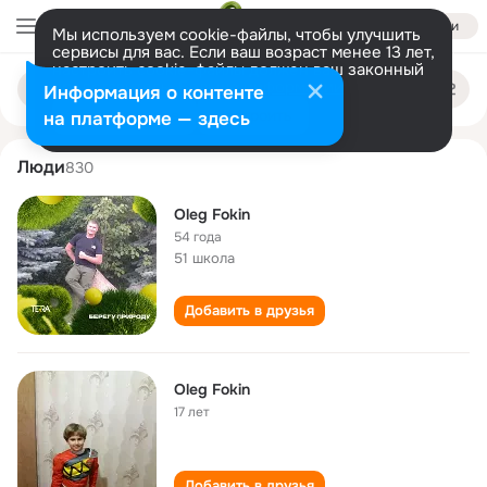
Войти
Мы используем cookie-файлы, чтобы улучшить
сервисы для вас. Если ваш возраст менее 13 лет,
настроить cookie-файлы должен ваш законный
oleg fokin
Поиск
представитель.
Больше информации
Информация о контенте
по
людям
Разрешить все
Настроить
на платформе — здесь
Люди
830
Oleg Fokin
54 года
51 школа
Добавить в друзья
Oleg Fokin
17 лет
Добавить в друзья