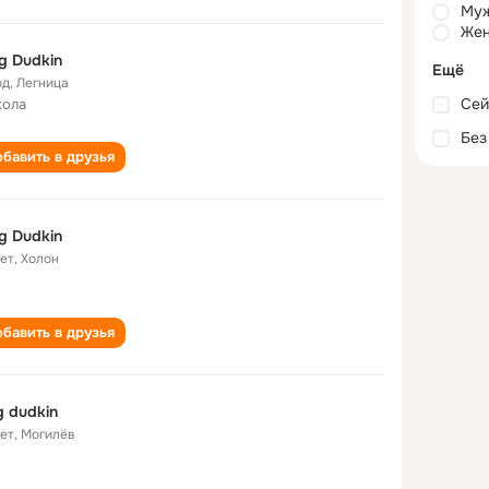
Му
Жен
g Dudkin
Ещё
од
,
Легница
Сей
кола
Без
бавить в друзья
g Dudkin
лет
,
Холон
бавить в друзья
g dudkin
лет
,
Могилёв