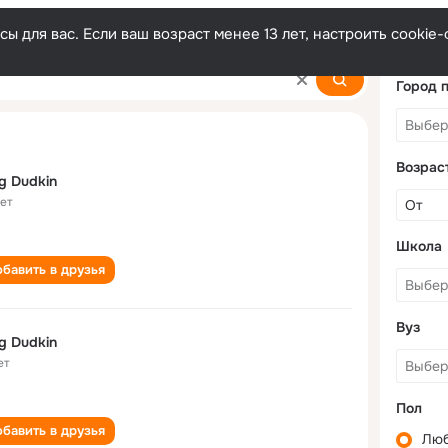
ы для вас. Если ваш возраст менее 13 лет, настроить cooki
Город 
Возрас
g Dudkin
лет
Школа
бавить в друзья
Вуз
g Dudkin
ет
Пол
бавить в друзья
Лю