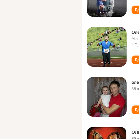
До
Оле
Мюн
HE,
До
оле
35 
До
ОЛ
59 