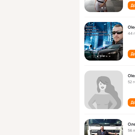
До
Ole
44 
До
Ole
52 
До
Оле
56 