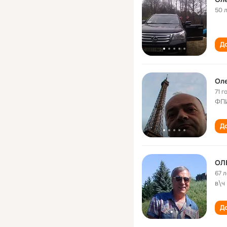
50 
До
Оле
71 г
ФП
До
ОЛ
67 л
в\ч
До