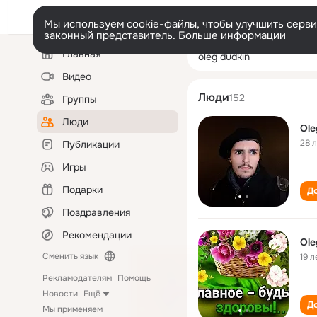
Мы используем cookie-файлы, чтобы улучшить сервис
законный представитель.
Больше информации
Левая
Поиск
Главная
oleg dudkin
колонка
по
людям
Видео
Люди
152
Группы
Люди
Ole
28 
Публикации
Игры
Подарки
До
Поздравления
Рекомендации
Ole
Сменить язык
19 л
Рекламодателям
Помощь
Новости
Ещё
До
Мы применяем