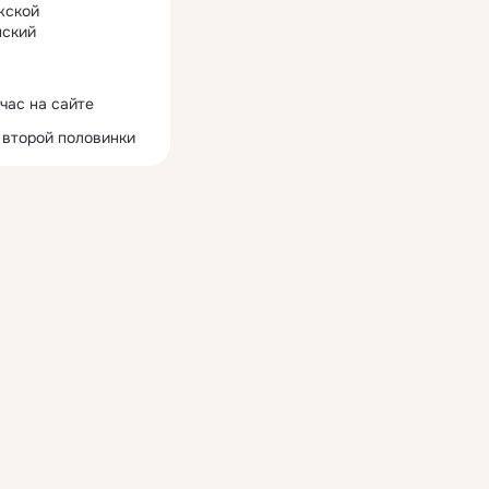
жской
ский
час на сайте
 второй половинки