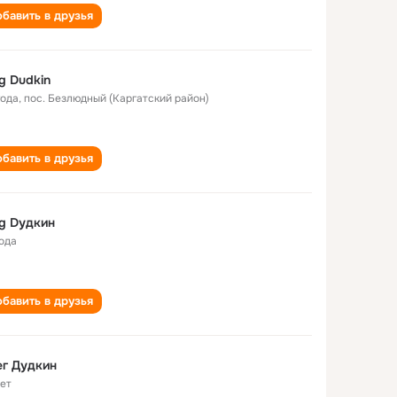
бавить в друзья
g Dudkin
года
,
пос. Безлюдный (Каргатский район)
бавить в друзья
g Dудкин
года
бавить в друзья
г Дудкин
лет