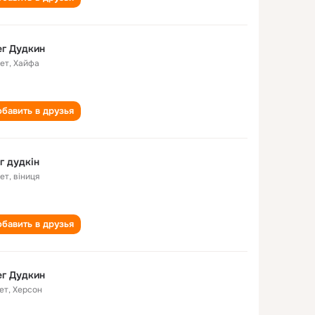
г Дудкин
лет
,
Хайфа
бавить в друзья
г дудкін
лет
,
віниця
бавить в друзья
г Дудкин
ет
,
Херсон