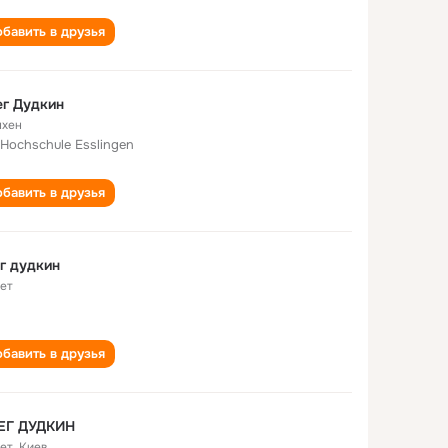
бавить в друзья
г Дудкин
хен
 Hochschule Esslingen
бавить в друзья
г дудкин
лет
бавить в друзья
ЕГ ДУДКИН
лет
,
Киев