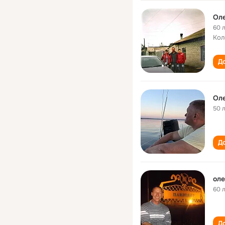
Оле
60 
Кол
До
Оле
50 
До
оле
60 
До