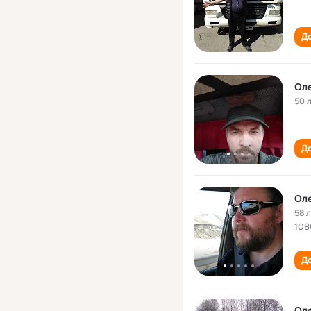
До
Оле
50 
До
Оле
58 
108
До
Оле