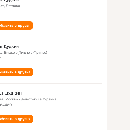
лет
,
Дятлово
бавить в друзья
г Дудкин
од
,
Бишкек (Пишпек, Фрунзе)
И
бавить в друзья
ЕГ ДУДКИН
ет
,
Москва -Золотоноша(Украина)
 64480
бавить в друзья