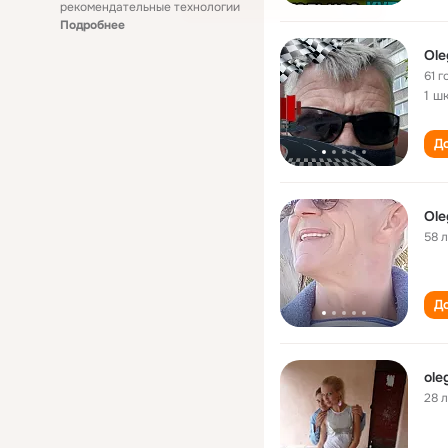
рекомендательные технологии
Подробнее
Ole
61 г
1 ш
До
Ole
58 
До
ole
28 