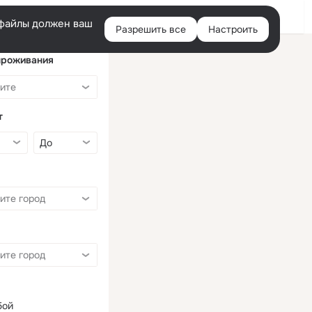
Войти
e-файлы должен ваш
Разрешить все
Настроить
Правая
колонка
проживания
т
бой