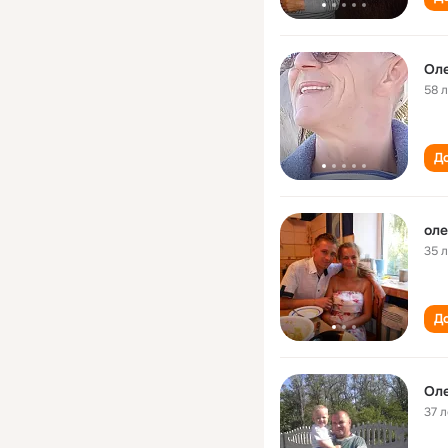
Оле
58 
До
оле
35 
До
Оле
37 л