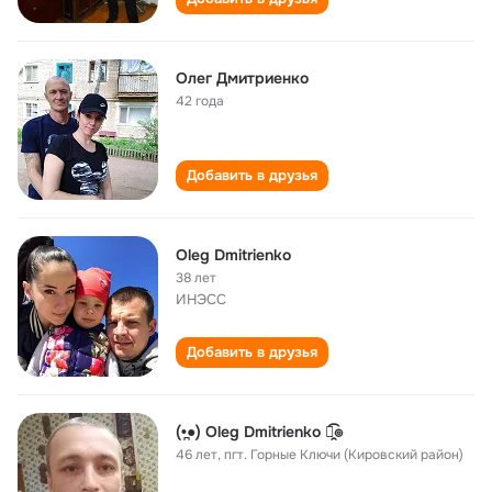
Олег Дмитриенко
42 года
Добавить в друзья
Oleg Dmitrienko
38 лет
ИНЭСС
Добавить в друзья
(•̪●) Oleg Dmitrienko ๏̯͡๏
46 лет
,
пгт. Горные Ключи (Кировский район)