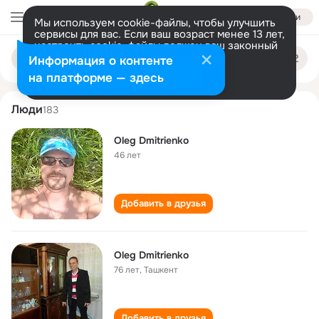
Войти
Мы используем cookie-файлы, чтобы улучшить
сервисы для вас. Если ваш возраст менее 13 лет,
настроить cookie-файлы должен ваш законный
oleg dmitrienko
Поиск
представитель.
Больше информации
Информация о контенте
по
людям
Разрешить все
Настроить
на платформе — здесь
Люди
183
Oleg Dmitrienko
46 лет
Добавить в друзья
Oleg Dmitrienko
76 лет
,
Ташкент
Добавить в друзья