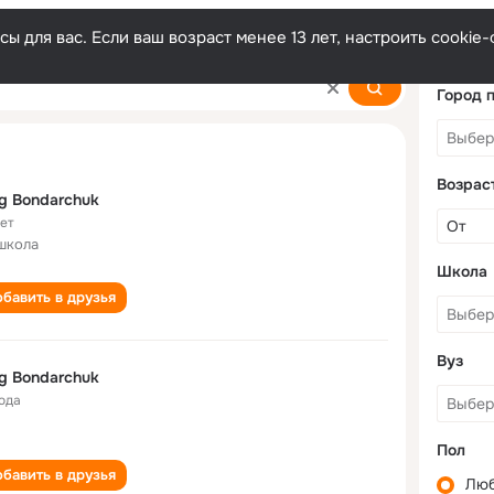
ы для вас. Если ваш возраст менее 13 лет, настроить cooki
k
Город 
Возрас
g Bondarchuk
лет
школа
Школа
бавить в друзья
Вуз
g Bondarchuk
года
Пол
бавить в друзья
Лю