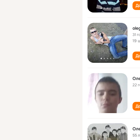
До
ole
31 г
19 
До
Оле
22 
До
Оле
55 