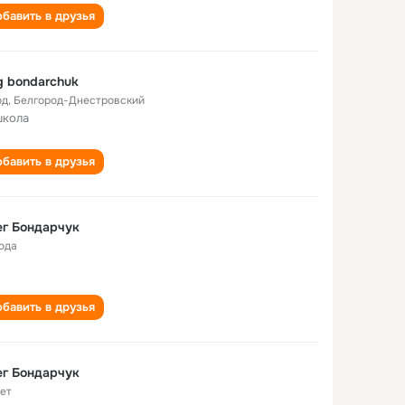
бавить в друзья
g bondarchuk
од
,
Белгород-Днестровский
школа
бавить в друзья
г Бондарчук
года
бавить в друзья
г Бондарчук
лет