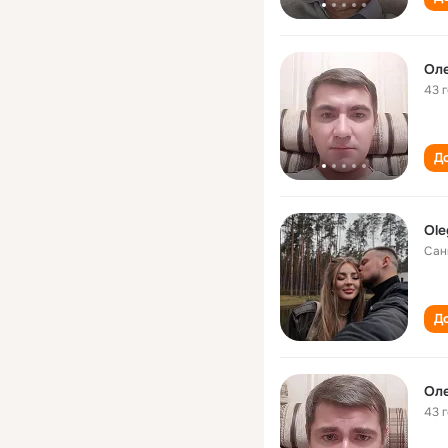
Оле
43 
До
Ole
Сан
До
Оле
43 