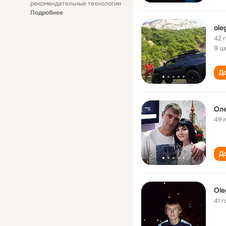
рекомендательные технологии
Подробнее
ole
42 
9 ш
До
Оле
49 
До
Ole
41 г