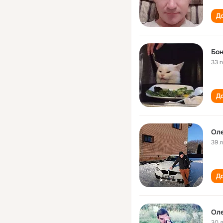
До
Бон
33 
До
Оле
39 
До
Оле
30 