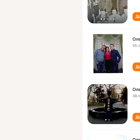
До
Оле
55 
До
Оле
38 
До
Оле