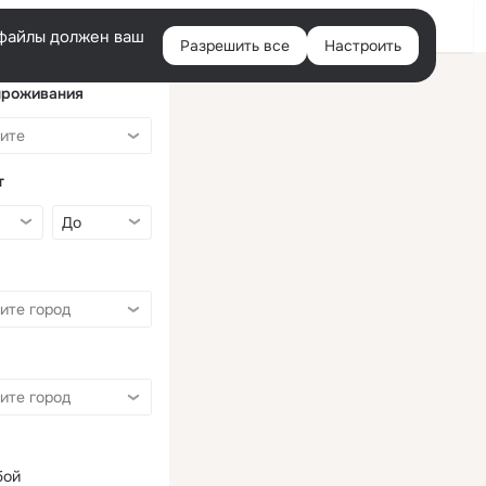
Войти
e-файлы должен ваш
Разрешить все
Настроить
Правая
колонка
проживания
т
бой