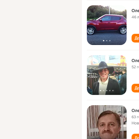
Оле
46 
До
Оле
52 
До
Оле
63 
Нов
До