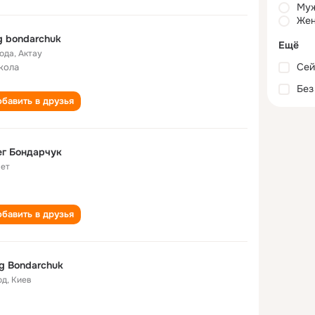
Му
Жен
g bondarchuk
Ещё
года
,
Актау
Сей
кола
Без
бавить в друзья
г Бондарчук
лет
бавить в друзья
g Bondarchuk
од
,
Киев