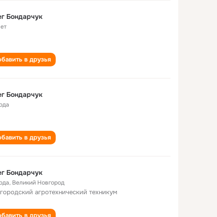
г Бондарчук
лет
бавить в друзья
г Бондарчук
года
бавить в друзья
г Бондарчук
года
,
Великий Новгород
городский агротехнический техникум
бавить в друзья