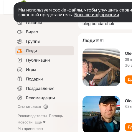
Мы используем cookie-файлы, чтобы улучшить сервис
законный представитель.
Больше информации
Левая
Поиск
Главная
oleg bondarchu
колонка
по
людям
Видео
Люди
1961
Группы
Люди
Ole
38 
Публикации
36 
Игры
Подарки
До
Поздравления
Рекомендации
Ole
Сменить язык
53 
Рекламодателям
Помощь
Новости
Ещё
До
Мы применяем