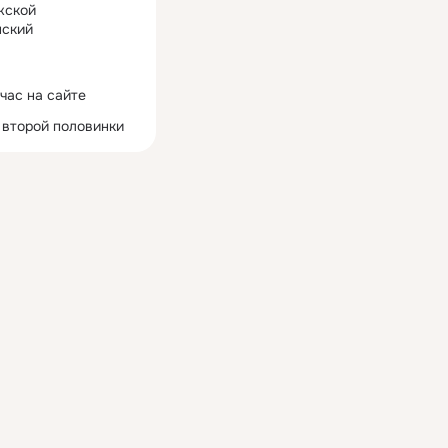
жской
ский
час на сайте
 второй половинки