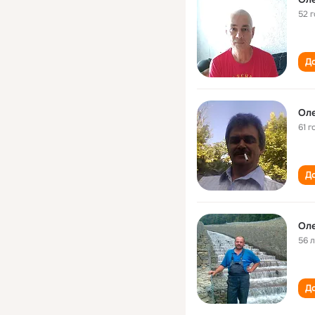
52 
До
Оле
61 г
До
Оле
56 
До