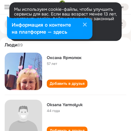
Войти
Мы используем cookie-файлы, чтобы улучшить
сервисы для вас. Если ваш возраст менее 13 лет,
настроить cookie-файлы должен ваш законный
oksana yarmolyuk
Поиск
представитель.
Больше информации
Информация о контенте
по
людям
Разрешить все
Настроить
на платформе — здесь
Люди
89
Оксана Ярмолюк
57 лет
Добавить в друзья
Oksana Yarmolyuk
44 года
Добавить в друзья