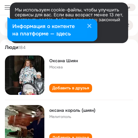
Войти
Мы используем cookie-файлы, чтобы улучшить
сервисы для вас. Если ваш возраст менее 13 лет,
настроить cookie-файлы должен ваш законный
oksana shiyan
Поиск
представитель.
Больше информации
Информация о контенте
по
людям
Разрешить все
Настроить
на платформе — здесь
Люди
184
Оксана Шиян
Москва
Добавить в друзья
оксана король (шиян)
Мелитополь
Добавить в друзья