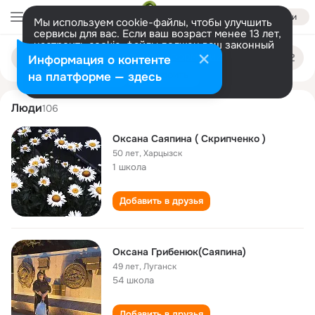
Войти
Мы используем cookie-файлы, чтобы улучшить
сервисы для вас. Если ваш возраст менее 13 лет,
настроить cookie-файлы должен ваш законный
oksana sayapina
Поиск
представитель.
Больше информации
Информация о контенте
по
людям
Разрешить все
Настроить
на платформе — здесь
Люди
106
Оксана Саяпина ( Скрипченко )
50 лет
,
Харцызск
1 школа
Добавить в друзья
Оксана Грибенюк(Саяпина)
49 лет
,
Луганск
54 школа
Добавить в друзья