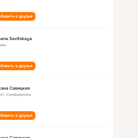
бавить в друзья
ana Savitskaya
ква
бавить в друзья
сана Савицкая
лет
,
Симферополь
бавить в друзья
сана Савицкая