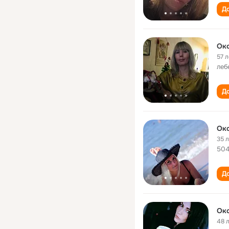
До
Ок
57 л
леб
До
Ок
35 
504
До
Ок
48 