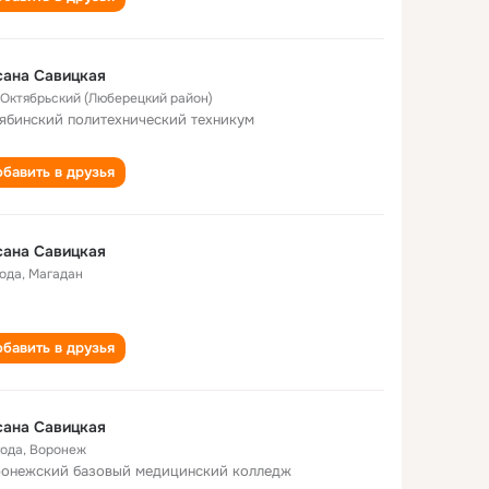
сана Савицкая
. Октябрьский (Люберецкий район)
ябинский политехнический техникум
бавить в друзья
сана Савицкая
года
,
Магадан
бавить в друзья
сана Савицкая
года
,
Воронеж
онежский базовый медицинский колледж