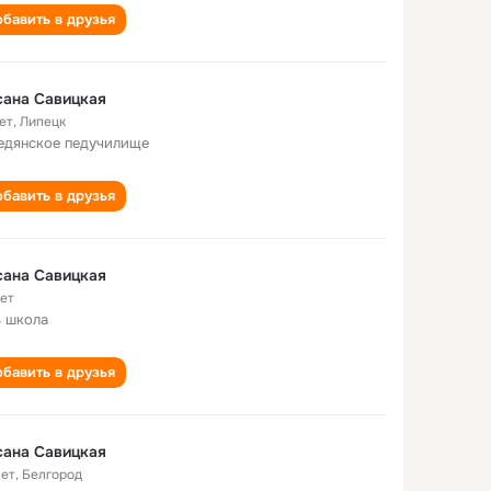
бавить в друзья
сана Савицкая
ет
,
Липецк
едянское педучилище
бавить в друзья
сана Савицкая
лет
 школа
бавить в друзья
сана Савицкая
лет
,
Белгород