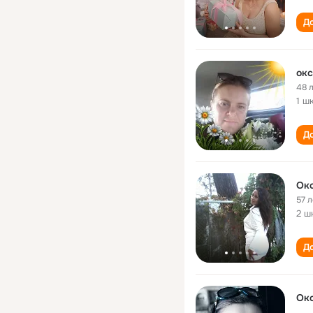
До
окс
48 
1 ш
До
Окс
57 л
2 ш
До
Ок