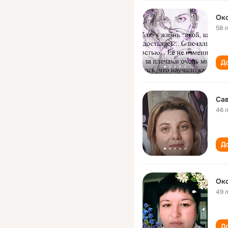
Ок
58 
До
Са
46 
До
Ок
49 
До