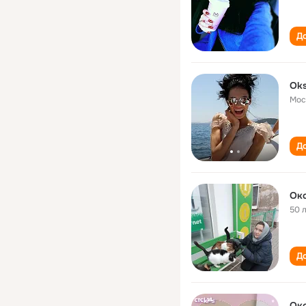
До
Oks
Мос
До
Ок
50 
До
Ок