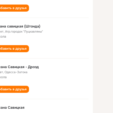
бавить в друзья
ана савицкая (Штонда)
лет
,
Агр.городок "Луцкавляны"
кола
бавить в друзья
ана Савицкая - Дрозд
ет
,
Одесса-Затока
кола
бавить в друзья
сана Савицкая