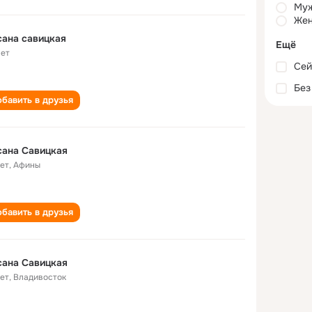
Му
Жен
ана савицкая
Ещё
лет
Сей
Без
бавить в друзья
сана Савицкая
лет
,
Афины
бавить в друзья
сана Савицкая
лет
,
Владивосток