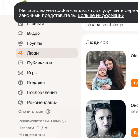
Мы используем cookie-файлы, чтобы улучшить сервис
законный представитель.
Больше информации
Левая
Поиск
Главная
oksana savitska
колонка
по
людям
Видео
Люди
403
Группы
Люди
Oks
Публикации
Игры
Подарки
До
Поздравления
Рекомендации
Ок
Сменить язык
46 
Рекламодателям
Помощь
Новости
Ещё
До
Мы применяем