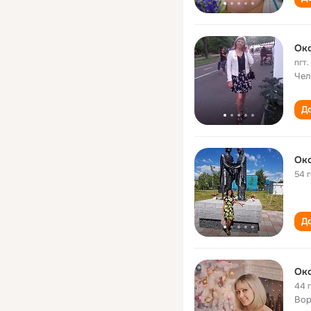
Ок
пгт
Чел
До
Ок
54 
До
Ок
44 
Вор