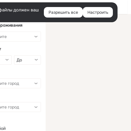
Войти
e-файлы должен ваш
Разрешить все
Настроить
Правая
колонка
проживания
т
бой