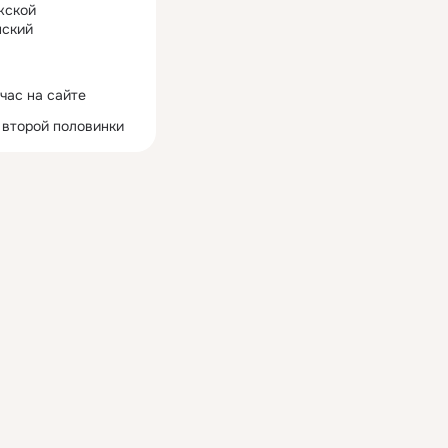
жской
ский
час на сайте
 второй половинки