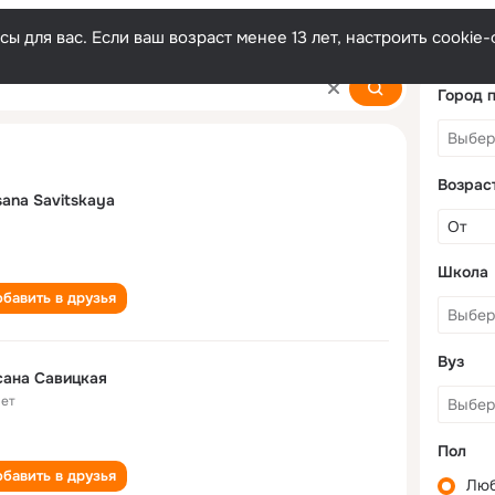
ы для вас. Если ваш возраст менее 13 лет, настроить cooki
ya
Город 
Возрас
ana Savitskaya
Школа
бавить в друзья
Вуз
сана Савицкая
лет
Пол
бавить в друзья
Лю