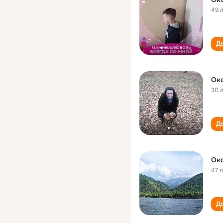
49 
До
Ок
30 
До
Ок
47 
До