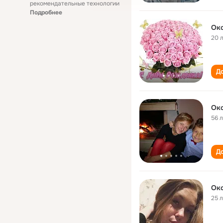
рекомендательные технологии
Подробнее
Окс
20 
До
Ок
56 
До
Ок
25 