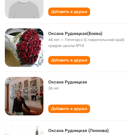
Добавить в друзья
Оксана Рудницкая(Боева)
46 лет
,
г. Пятигорск (Ставропольский край)
средня школа №14
Добавить в друзья
Оксана Рудницкая
38 лет
Добавить в друзья
Оксана Рудницкая (Леонова)