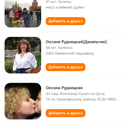
47 лет
,
Энгельс
мясо комбинат дубки
Добавить в друзья
Оксана Рудницкая(Данильчик)
56 лет
,
Каменск
ОАО Каменский машзавод
Добавить в друзья
Оксана Рудницкая
43 года
,
Волгоград-Калач-на-Дону
ТУ по Калачевскому району УСЗН ФВО
Добавить в друзья