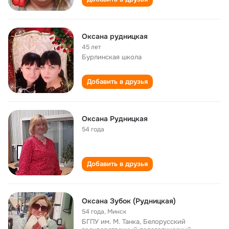
Оксана рудницкая
45 лет
Бурлинская школа
Добавить в друзья
Оксана Рудницкая
54 года
Добавить в друзья
Оксана Зубок (Рудницкая)
54 года
,
Минск
БГПУ им. М. Танка, Белорусский