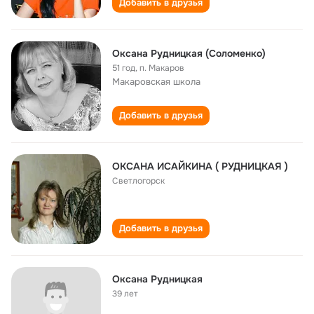
Добавить в друзья
Оксана Рудницкая (Соломенко)
51 год
,
п. Макаров
Макаровская школа
Добавить в друзья
ОКСАНА ИСАЙКИНА ( РУДНИЦКАЯ )
Светлогорск
Добавить в друзья
Оксана Рудницкая
39 лет