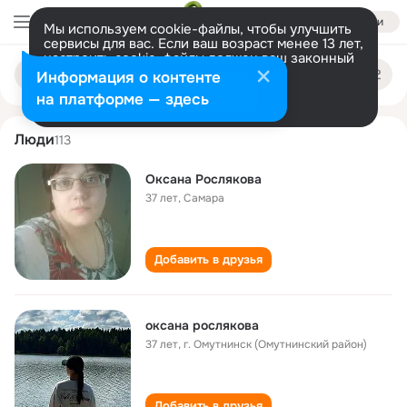
Войти
Мы используем cookie-файлы, чтобы улучшить
сервисы для вас. Если ваш возраст менее 13 лет,
настроить cookie-файлы должен ваш законный
oksana roslyakova
Поиск
представитель.
Больше информации
Информация о контенте
по
людям
Разрешить все
Настроить
на платформе — здесь
Люди
113
Оксана Рослякова
37 лет
,
Самара
Добавить в друзья
оксана рослякова
37 лет
,
г. Омутнинск (Омутнинский район)
Добавить в друзья