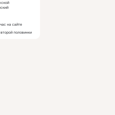
жской
ский
час на сайте
 второй половинки