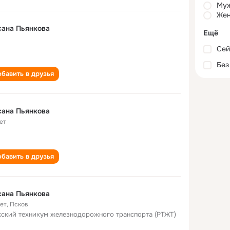
Му
Жен
сана Пьянкова
Ещё
Сей
Без
бавить в друзья
сана Пьянкова
ет
бавить в друзья
сана Пьянкова
лет
,
Псков
ский техникум железнодорожного транспорта (РТЖТ)