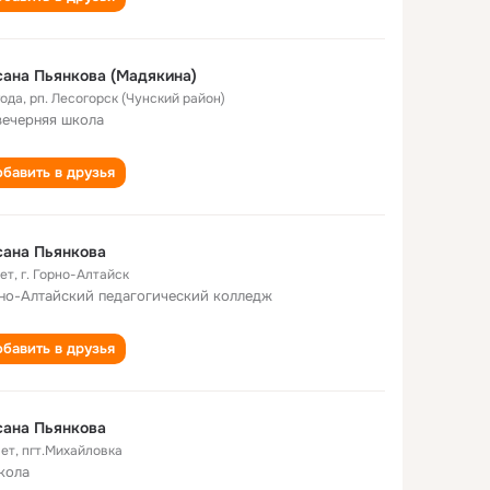
ана Пьянкова (Мадякина)
года
,
рп. Лесогорск (Чунский район)
вечерняя школа
бавить в друзья
сана Пьянкова
лет
,
г. Горно-Алтайск
но-Алтайский педагогический колледж
бавить в друзья
сана Пьянкова
лет
,
пгт.Михайловка
кола