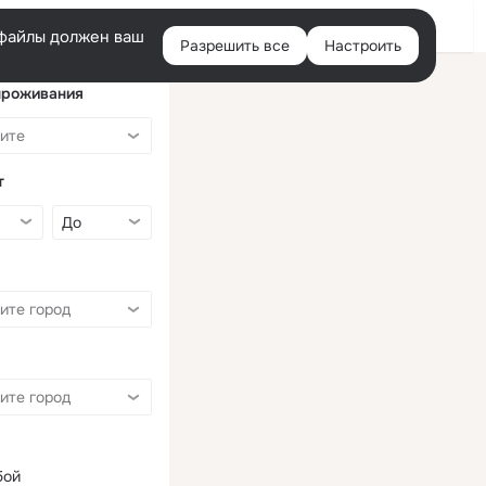
Войти
e-файлы должен ваш
Разрешить все
Настроить
Правая
колонка
проживания
т
бой