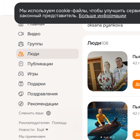
Мы используем cookie-файлы, чтобы улучшить сервис
законный представитель.
Больше информации
Левая
Поиск
Главная
oksana pyankov
колонка
по
людям
Видео
Люди
108
Группы
Люди
Пь
42 
Публикации
Игры
Подарки
До
Поздравления
Рекомендации
Пь
Сменить язык
42 
Рекламодателям
Помощь
Новости
Ещё
До
Мы применяем