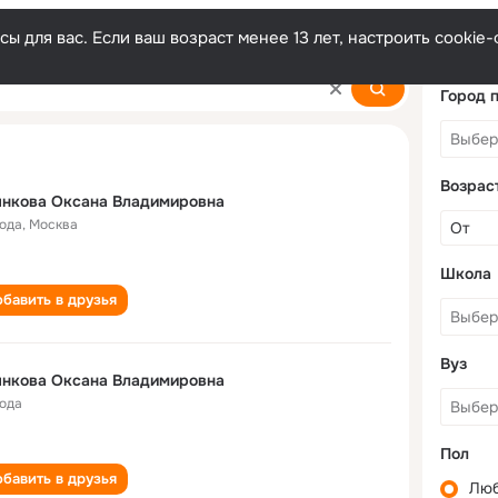
ы для вас. Если ваш возраст менее 13 лет, настроить cooki
a
Город 
Возрас
янкова Оксана Владимировна
года
,
Москва
Школа
бавить в друзья
Вуз
янкова Оксана Владимировна
года
Пол
бавить в друзья
Лю