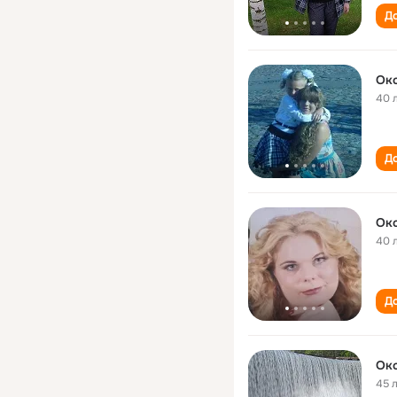
До
Ок
40 
До
Ок
40 
До
Ок
45 