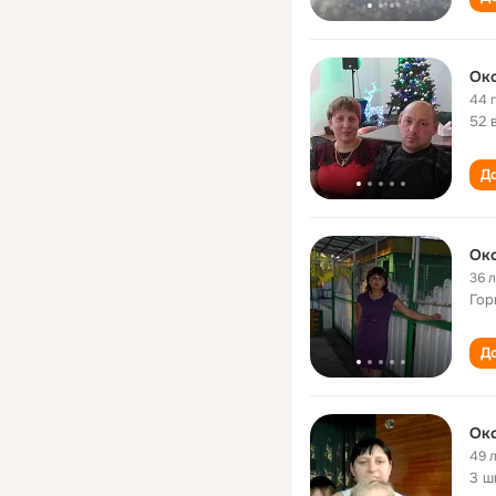
Окс
44 
52 
До
Ок
36 
Гор
До
Ок
49 
3 ш