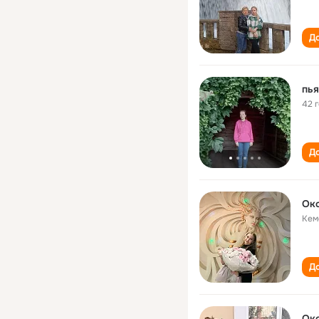
До
пья
42 
До
Ок
Кем
До
Ок