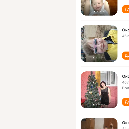
До
Окс
46 
До
Окс
46 
Вол
До
Окс
44 