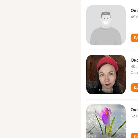
Ок
49 
До
Окс
40 
Све
До
Окс
52 
До