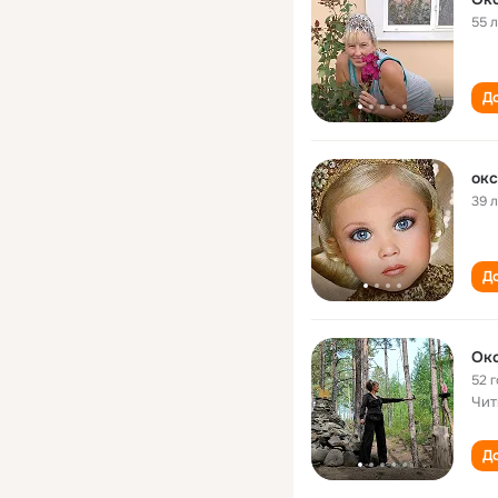
55 
До
окс
39 
До
Ок
52 
Чит
До