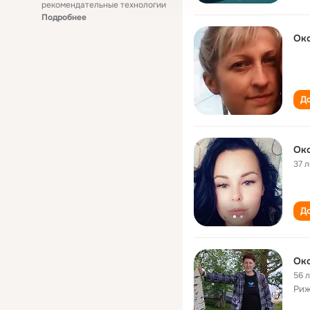
рекомендательные технологии
Подробнее
Ок
До
Ок
37 л
До
Ок
56 
Риж