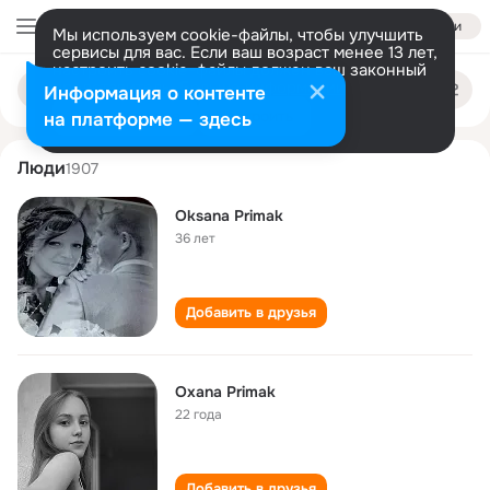
Войти
Мы используем cookie-файлы, чтобы улучшить
сервисы для вас. Если ваш возраст менее 13 лет,
настроить cookie-файлы должен ваш законный
oksana primak
Поиск
представитель.
Больше информации
Информация о контенте
по
людям
Разрешить все
Настроить
на платформе — здесь
Люди
1907
Oksana Primak
36 лет
Добавить в друзья
Oxana Primak
22 года
Добавить в друзья