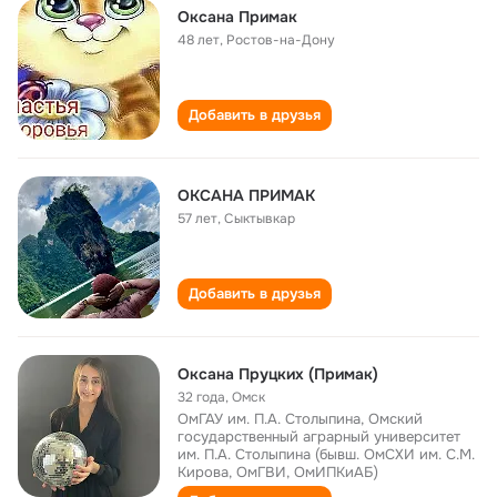
Оксана Примак
48 лет
,
Ростов-на-Дону
Добавить в друзья
ОКСАНА ПРИМАК
57 лет
,
Сыктывкар
Добавить в друзья
Оксана Пруцких (Примак)
32 года
,
Омск
ОмГАУ им. П.А. Столыпина, Омский
государственный аграрный университет
им. П.А. Столыпина (бывш. ОмСХИ им. С.М.
Кирова, ОмГВИ, ОмИПКиАБ)