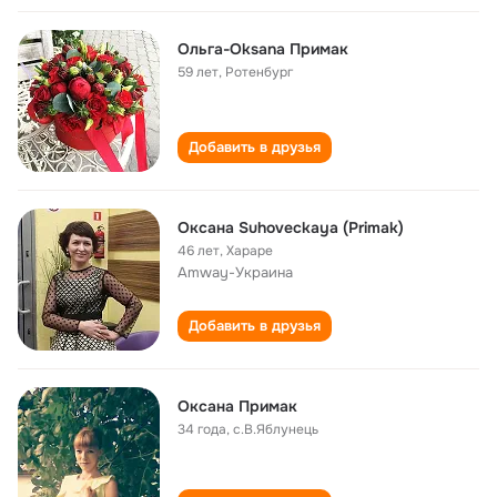
Ольга-Oksana Примак
59 лет
,
Ротенбург
Добавить в друзья
Оксана Suhoveckaya (Primak)
46 лет
,
Хараре
Amway-Украина
Добавить в друзья
Оксана Примак
34 года
,
с.В.Яблунець