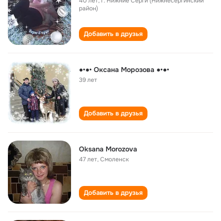
40 лет
,
г. Нижние Серги (Нижнесергинский
район)
Добавить в друзья
●•●• Оксана Морозова ●•●•
39 лет
Добавить в друзья
Oksana Morozova
47 лет
,
Смоленск
Добавить в друзья