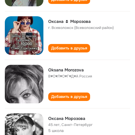
Оксана 🌷 Морозова
г. Всеволожск (Всеволожский район)
Добавить в друзья
Oksana Morozova
В♥О♥Л♥О♥Г♥Д♥А Россия
Добавить в друзья
Оксана Морозова
45 лет
,
Санкт-Петербург
5 школа