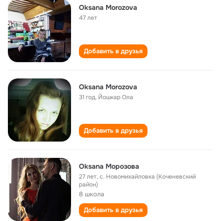
Oksana Morozova
47 лет
Добавить в друзья
Oksana Morozova
31 год
,
Йошкар Ола
Добавить в друзья
Oksana Морозова
27 лет
,
с. Новомихайловка (Коченевский
район)
8 школа
Добавить в друзья