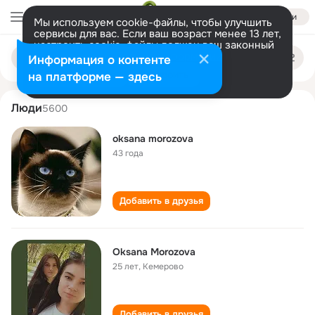
Войти
Мы используем cookie-файлы, чтобы улучшить
сервисы для вас. Если ваш возраст менее 13 лет,
настроить cookie-файлы должен ваш законный
oksana morozova
Поиск
представитель.
Больше информации
Информация о контенте
по
людям
Разрешить все
Настроить
на платформе — здесь
Люди
5600
oksana morozova
43 года
Добавить в друзья
Oksana Morozova
25 лет
,
Кемерово
Добавить в друзья