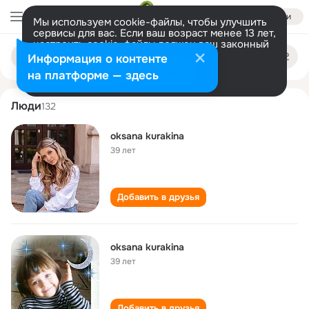
Войти
Мы используем cookie-файлы, чтобы улучшить
сервисы для вас. Если ваш возраст менее 13 лет,
настроить cookie-файлы должен ваш законный
oksana kurakina
Поиск
представитель.
Больше информации
Информация о контенте
по
людям
Разрешить все
Настроить
на платформе — здесь
Люди
132
oksana kurakina
39 лет
Добавить в друзья
oksana kurakina
39 лет
Добавить в друзья