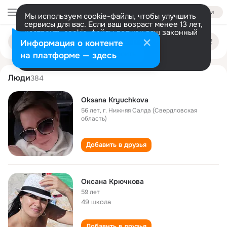
Войти
Мы используем cookie-файлы, чтобы улучшить
сервисы для вас. Если ваш возраст менее 13 лет,
настроить cookie-файлы должен ваш законный
oksana kryuchkova
Поиск
представитель.
Больше информации
Информация о контенте
по
людям
Разрешить все
Настроить
на платформе — здесь
Люди
384
Oksana Kryuchkova
56 лет
,
г. Нижняя Салда (Свердловская
область)
Добавить в друзья
Оксана Крючкова
59 лет
49 школа
Добавить в друзья