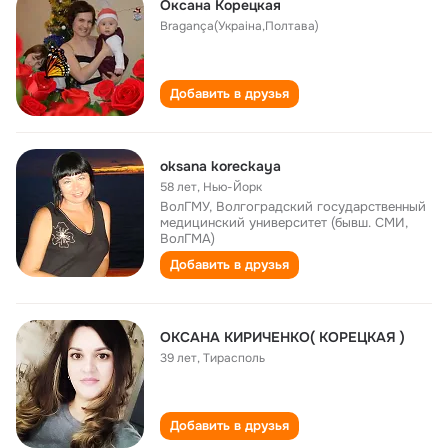
Оксана Корецкая
Bragança(Украіна,Полтава)
Добавить в друзья
oksana koreckaya
58 лет
,
Нью-Йорк
ВолГМУ, Волгоградский государственный
медицинский университет (бывш. СМИ,
ВолГМА)
Добавить в друзья
ОКСАНА КИРИЧЕНКО( КОРЕЦКАЯ )
39 лет
,
Тирасполь
Добавить в друзья