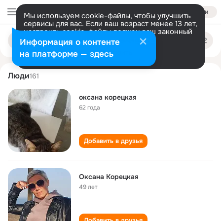
Войти
Мы используем cookie-файлы, чтобы улучшить
сервисы для вас. Если ваш возраст менее 13 лет,
настроить cookie-файлы должен ваш законный
oksana koretskaya
Поиск
представитель.
Больше информации
Информация о контенте
по
людям
Разрешить все
Настроить
на платформе — здесь
Люди
161
оксана корецкая
62 года
Добавить в друзья
Оксана Корецкая
49 лет
Добавить в друзья