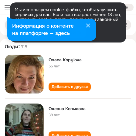
Войти
Мы используем cookie-файлы, чтобы улучшить
сервисы для вас. Если ваш возраст менее 13 лет,
настроить cookie-файлы должен ваш законный
oksana kopylova
Поиск
представитель.
Больше информации
Информация о контенте
по
людям
Разрешить все
Настроить
на платформе — здесь
Люди
2318
Oxana Kopylova
55 лет
Добавить в друзья
Оксана Копылова
38 лет
Добавить в друзья