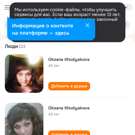
Войти
Мы используем cookie-файлы, чтобы улучшить
сервисы для вас. Если ваш возраст менее 13 лет,
настроить cookie-файлы должен ваш законный
oksana khudyakova
Поиск
представитель.
Больше информации
Информация о контенте
по
людям
Разрешить все
Настроить
на платформе — здесь
Люди
333
Oksana Khudyakova
45 лет
Добавить в друзья
Oksana Khudyakova
45 лет
Добавить в друзья