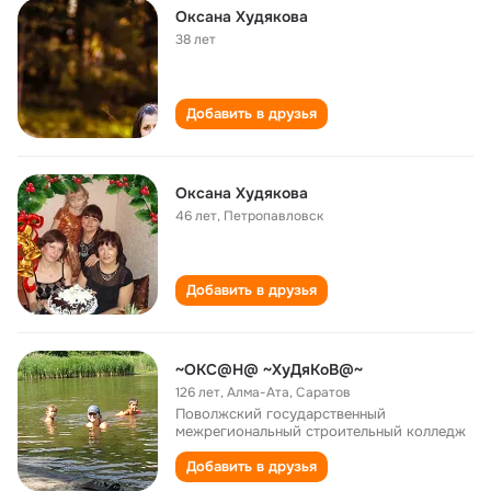
Оксана Худякова
38 лет
Добавить в друзья
Оксана Худякова
46 лет
,
Петропавловск
Добавить в друзья
~OKC@H@ ~ХуДяКоВ@~
126 лет
,
Алма-Ата, Саратов
Поволжский государственный
межрегиональный строительный колледж
Добавить в друзья