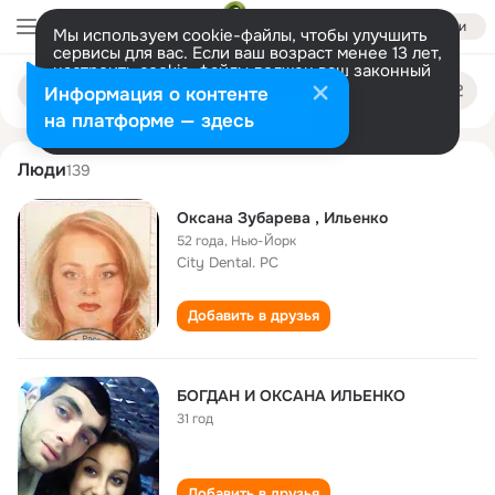
Войти
Мы используем cookie-файлы, чтобы улучшить
сервисы для вас. Если ваш возраст менее 13 лет,
настроить cookie-файлы должен ваш законный
oksana ilenko
Поиск
представитель.
Больше информации
Информация о контенте
по
людям
Разрешить все
Настроить
на платформе — здесь
Люди
139
Оксана Зубарева , Ильенко
52 года
,
Нью-Йорк
City Dental. PC
Добавить в друзья
БОГДАН И ОКСАНА ИЛЬЕНКО
31 год
Добавить в друзья