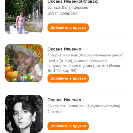
Оксана Ильенко(Кловак)
52 года
,
Белая Церковь
ДОЛ "Комарово"
Добавить в друзья
Оксана Ильенко
г. Кирово-Чепецк (Кирово-Чепецкий район)
ВятГУ (К-ЧФ), Филиал Вятского
государственного университета (бывш.
ВятГТУ, КирПИ)
Добавить в друзья
Оксана Ильенко
56 лет
,
пгт. Белогорск (Тисульский район)
7 школа
Добавить в друзья