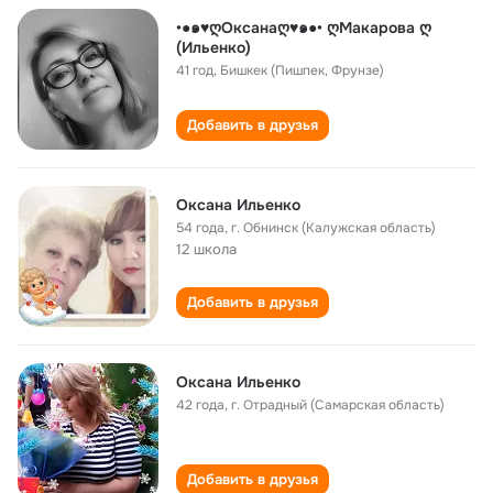
•●๑♥ღОксанаღ♥๑●• ღМакарова ღ
(Ильенко)
41 год
,
Бишкек (Пишпек, Фрунзе)
Добавить в друзья
Оксана Ильенко
54 года
,
г. Обнинск (Калужская область)
12 школа
Добавить в друзья
Оксана Ильенко
42 года
,
г. Отрадный (Самарская область)
Добавить в друзья