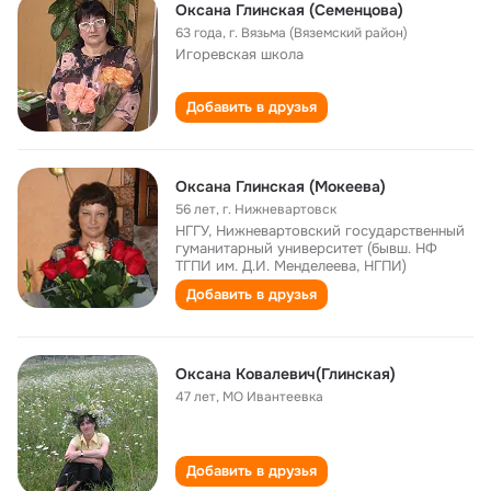
Оксана Глинская (Семенцова)
63 года
,
г. Вязьма (Вяземский район)
Игоревская школа
Добавить в друзья
Оксана Глинская (Мокеева)
56 лет
,
г. Нижневартовск
НГГУ, Нижневартовский государственный
гуманитарный университет (бывш. НФ
ТГПИ им. Д.И. Менделеева, НГПИ)
Добавить в друзья
Оксана Ковалевич(Глинская)
47 лет
,
МО Ивантеевка
Добавить в друзья