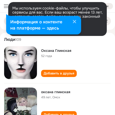
Войти
Мы используем cookie-файлы, чтобы улучшить
сервисы для вас. Если ваш возраст менее 13 лет,
настроить cookie-файлы должен ваш законный
oksana glinskaya
Поиск
представитель.
Больше информации
Информация о контенте
по
людям
Разрешить все
Настроить
на платформе — здесь
Люди
109
Оксана Глинская
52 года
Добавить в друзья
оксана глинская
49 лет
,
Омск
Добавить в друзья