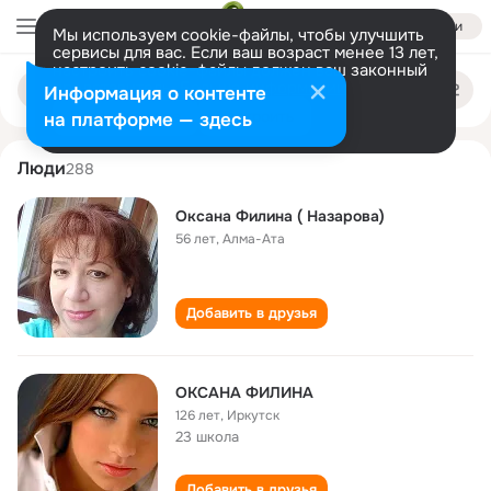
Войти
Мы используем cookie-файлы, чтобы улучшить
сервисы для вас. Если ваш возраст менее 13 лет,
настроить cookie-файлы должен ваш законный
oksana filina
Поиск
представитель.
Больше информации
Информация о контенте
по
людям
Разрешить все
Настроить
на платформе — здесь
Люди
288
Оксана Филина ( Назарова)
56 лет
,
Алма-Ата
Добавить в друзья
ОКСАНА ФИЛИНА
126 лет
,
Иркутск
23 школа
Добавить в друзья