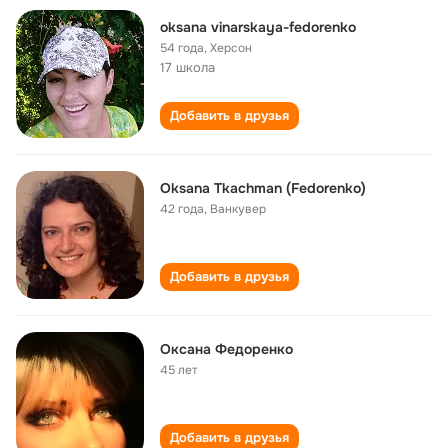
oksana vinarskaya-fedorenko
54 года
,
Херсон
17 школа
Добавить в друзья
Oksana Tkachman (Fedorenko)
42 года
,
Ванкувер
Добавить в друзья
Оксана Федоренко
45 лет
Добавить в друзья