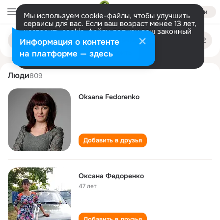
Войти
Мы используем cookie-файлы, чтобы улучшить
сервисы для вас. Если ваш возраст менее 13 лет,
настроить cookie-файлы должен ваш законный
oksana fedorenko
Поиск
представитель.
Больше информации
Информация о контенте
по
людям
Разрешить все
Настроить
на платформе — здесь
Люди
809
Oksana Fedorenko
Добавить в друзья
Оксана Федоренко
47 лет
Добавить в друзья