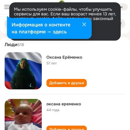
Войти
Мы используем cookie-файлы, чтобы улучшить
сервисы для вас. Если ваш возраст менее 13 лет,
настроить cookie-файлы должен ваш законный
oksana eryomenko
Поиск
представитель.
Больше информации
Информация о контенте
по
людям
Разрешить все
Настроить
на платформе — здесь
Люди
618
Оксана Ерëменко
57 лет
Добавить в друзья
оксана еременко
44 года
Добавить в друзья