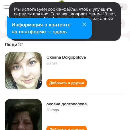
Войти
Мы используем cookie-файлы, чтобы улучшить
сервисы для вас. Если ваш возраст менее 13 лет,
настроить cookie-файлы должен ваш законный
oksana dolgopolova
Поиск
представитель.
Больше информации
Информация о контенте
по
людям
Разрешить все
Настроить
на платформе — здесь
Люди
212
Oksana Dolgopolova
36 лет
Добавить в друзья
оксана долгополова
53 года
Добавить в друзья