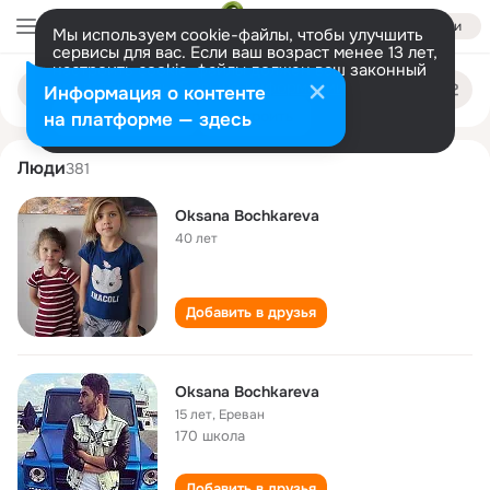
Войти
Мы используем cookie-файлы, чтобы улучшить
сервисы для вас. Если ваш возраст менее 13 лет,
настроить cookie-файлы должен ваш законный
oksana bochkareva
Поиск
представитель.
Больше информации
Информация о контенте
по
людям
Разрешить все
Настроить
на платформе — здесь
Люди
381
Oksana Bochkareva
40 лет
Добавить в друзья
Oksana Bochkareva
15 лет
,
Ереван
170 школа
Добавить в друзья