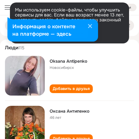
Войти
Мы используем cookie-файлы, чтобы улучшить
сервисы для вас. Если ваш возраст менее 13 лет,
настроить cookie-файлы должен ваш законный
oksana antipenko
Поиск
представитель.
Больше информации
Информация о контенте
по
людям
Разрешить все
Настроить
на платформе — здесь
Люди
115
Oksana Antipenko
Новосибирск
Добавить в друзья
Оксана Антипенко
46 лет
Добавить в друзья