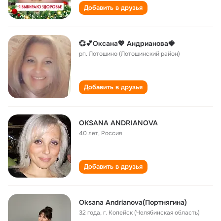
Добавить в друзья
💞💕Оксана💖 Андрианова🍓
рп. Лотошино (Лотошинский район)
Добавить в друзья
OKSANA ANDRIANOVA
40 лет
,
Россия
Добавить в друзья
Oksana Andrianova(Портнягина)
32 года
,
г. Копейск (Челябинская область)