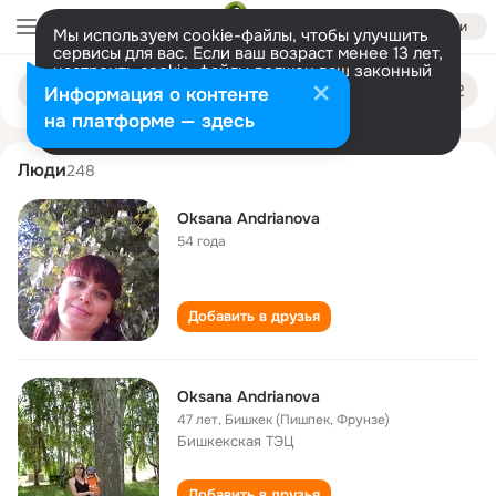
Войти
Мы используем cookie-файлы, чтобы улучшить
сервисы для вас. Если ваш возраст менее 13 лет,
настроить cookie-файлы должен ваш законный
oksana andrianova
Поиск
представитель.
Больше информации
Информация о контенте
по
людям
Разрешить все
Настроить
на платформе — здесь
Люди
248
Oksana Andrianova
54 года
Добавить в друзья
Oksana Andrianova
47 лет
,
Бишкек (Пишпек, Фрунзе)
Бишкекская ТЭЦ
Добавить в друзья