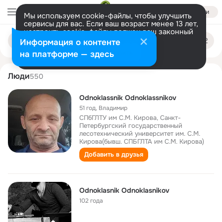
Войти
Мы используем cookie-файлы, чтобы улучшить
сервисы для вас. Если ваш возраст менее 13 лет,
настроить cookie-файлы должен ваш законный
odnoklassnik odnoklassnikov
Поиск
представитель.
Больше информации
Информация о контенте
по
людям
Разрешить все
Настроить
на платформе — здесь
Люди
550
Odnoklassnik Odnoklassnikov
51 год
,
Владимир
СПбГЛТУ им С.М. Кирова, Санкт-
Петербургский государственный
лесотехнический университет им. С.М.
Кирова(бывш. СПБГЛТА им С.М. Кирова)
Добавить в друзья
Odnoklasnik Odnoklasnikov
102 года