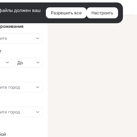
Войти
e-файлы должен ваш
Разрешить все
Настроить
Правая
колонка
проживания
т
бой