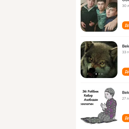
30 
До
Bek
33 
До
Bek
27 л
До