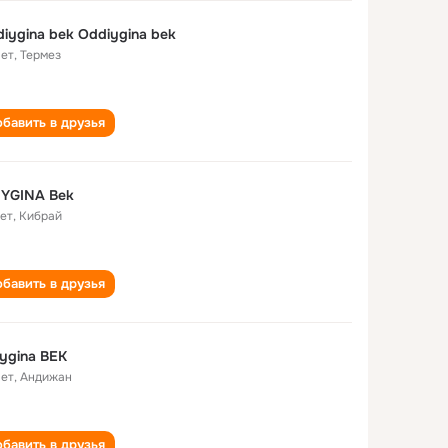
iygina bek Oddiygina bek
лет
,
Термез
бавить в друзья
IYGINA Bek
лет
,
Кибрай
бавить в друзья
ygina BEK
лет
,
Андижан
бавить в друзья