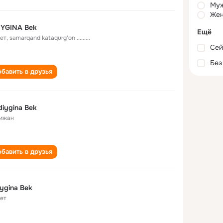
Му
Жен
IYGINA Bek
Ещё
лет
,
samarqand kataqurg'on .........
Сей
Без
бавить в друзья
iygina Bek
ижан
бавить в друзья
ygina Bek
лет