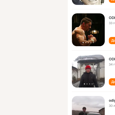
OD
33 
До
OD
34 
До
odi
30 