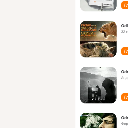
До
Odi
32 
До
Odd
Анд
До
Odd
Фер