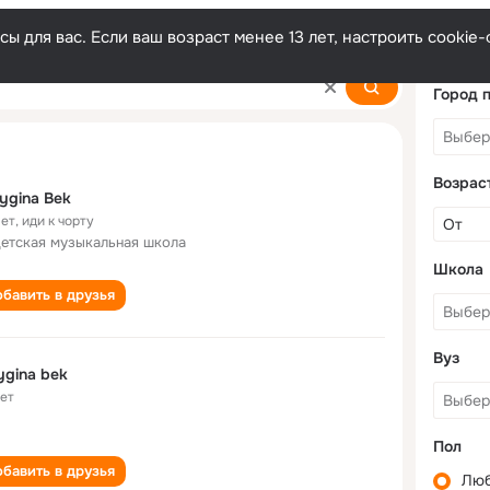
ы для вас. Если ваш возраст менее 13 лет, настроить cooki
Город 
Возрас
ygina Bek
лет
,
иди к чорту
детская музыкальная школа
Школа
бавить в друзья
Вуз
ygina bek
лет
Пол
бавить в друзья
Лю