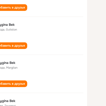
бавить в друзья
ygina Bek
года
,
Guliston
бавить в друзья
ygina Bek
года
,
Margilan
бавить в друзья
ygina Bek
лет
,
Ташкент