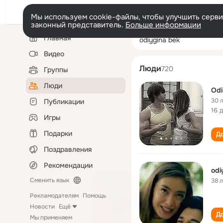
Мы используем cookie-файлы, чтобы улучшить сервис
законный представитель.
Больше информации
Левая
Поиск
Главная
odiygina bek
колонка
по
людям
Видео
Люди
720
Группы
Люди
Odi
30 
Публикации
16 
Игры
Подарки
До
Поздравления
Рекомендации
odi
Сменить язык
38 
Рекламодателям
Помощь
Новости
Ещё
До
Мы применяем