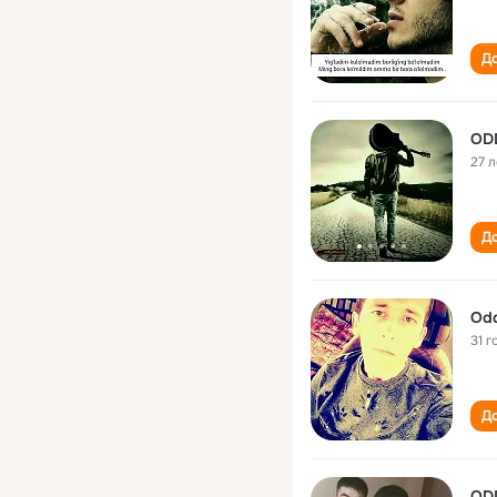
До
ODD
27 л
До
Odd
31 г
До