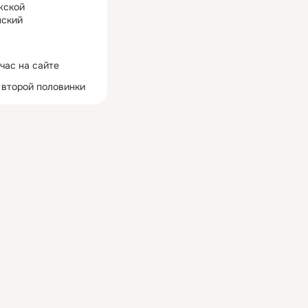
жской
ский
час на сайте
 второй половинки