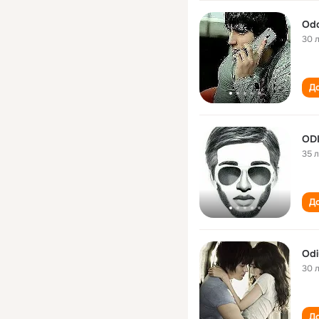
Odd
30 
До
OD
35 
До
Odi
30 
До