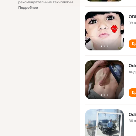
рекомендательные технологии
Подробнее
OD
39 
До
Odd
Анд
До
Odi
36 