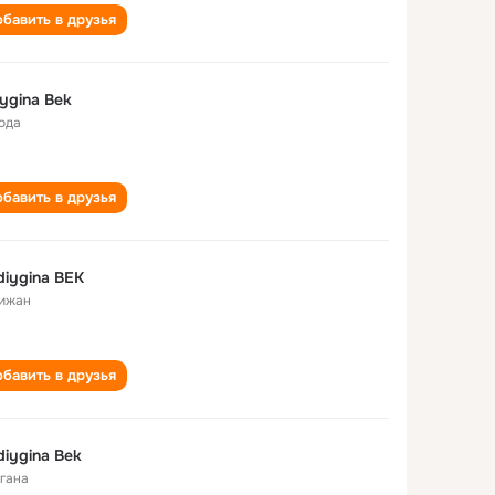
бавить в друзья
ygina Bek
года
бавить в друзья
iygina BEK
ижан
бавить в друзья
iygina Bek
гана