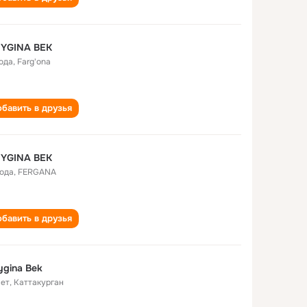
IYGINA BEK
года
,
Farg'ona
бавить в друзья
IYGINA BEK
года
,
FERGANА
бавить в друзья
ygina Bek
лет
,
Каттакурган