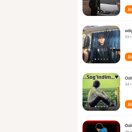
До
odi
33 
До
Odi
34 
До
Odi
35 