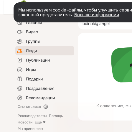
Мы используем cookie-файлы, чтобы улучшить сервис
законный представитель.
Больше информации
Левая
Поиск
Главная
odinokiy angel
колонка
по
людям
Видео
Группы
Люди
Публикации
Игры
Подарки
Поздравления
Рекомендации
К сожалению, мы 
Сменить язык
Рекламодателям
Помощь
Новости
Ещё
Мы применяем