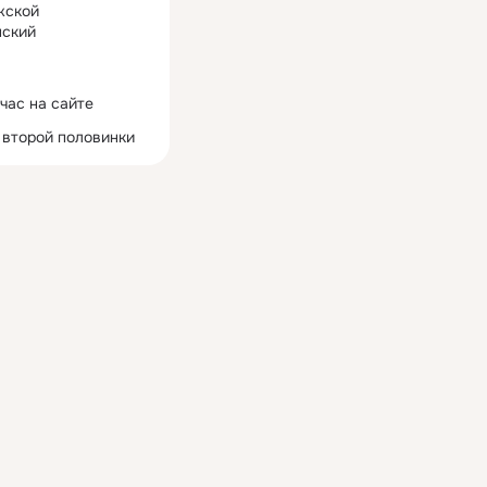
жской
ский
час на сайте
 второй половинки