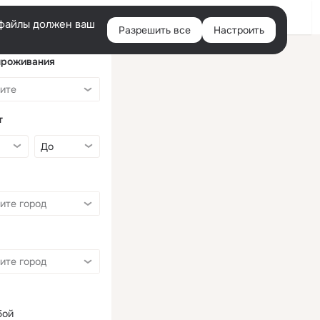
Войти
e-файлы должен ваш
Разрешить все
Настроить
Правая
колонка
проживания
т
бой