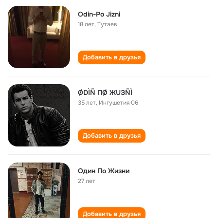
Odin-Po Jizni
18 лет
,
Тутаев
Добавить в друзья
ØDÌÑ ПØ ЖUЗÑÌ
35 лет
,
Ингушетия 06
Добавить в друзья
Один По Жизни
27 лет
Добавить в друзья