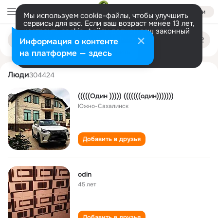
Войти
Мы используем cookie-файлы, чтобы улучшить
сервисы для вас. Если ваш возраст менее 13 лет,
настроить cookie-файлы должен ваш законный
odin po
Поиск
представитель.
Больше информации
Информация о контенте
по
людям
Разрешить все
Настроить
на платформе — здесь
Люди
304424
(((((Один ))))) (((((((один)))))))
Южно-Сахалинск
Добавить в друзья
odin
45 лет
Добавить в друзья