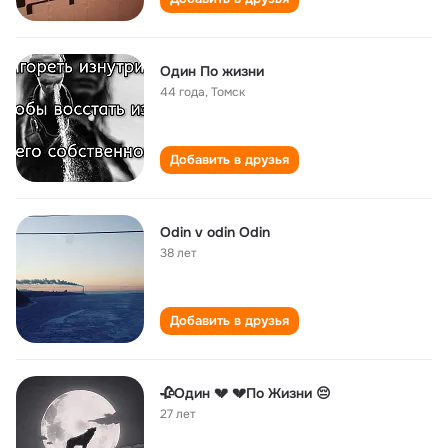
Один По жизни
44 года
,
Томск
Добавить в друзья
Odin v odin Odin
38 лет
Добавить в друзья
🥀Один 💔 💔По Жизни 😔
27 лет