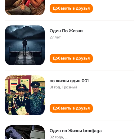
Добавить в друзья
Один По Жизни
27 лет
Добавить в друзья
по жизни один 001
31 год
,
Грозный
Добавить в друзья
Один по Жизни brodjaga
32 года
,
...