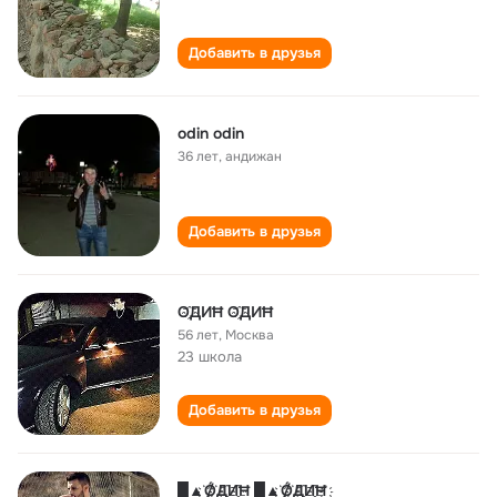
Добавить в друзья
odin odin
36 лет
,
андижан
Добавить в друзья
O​҈ДИĦ O​҈ДИĦ
56 лет
,
Москва
23 школа
Добавить в друзья
█▲҉Ǿ҉Д҈И҈Ħ █▲҉Ǿ҉Д҈И҈Ħ҉