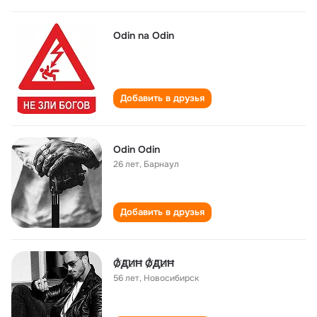
Odin na Odin
Добавить в друзья
Odin Odin
26 лет
,
Барнаул
Добавить в друзья
Ǿ҉Д҈ИĦ Ǿ҉Д҈ИĦ
56 лет
,
Новосибирск