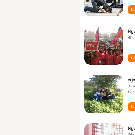
До
Ny
40 
До
ny
35 
192
До
Ny
34 