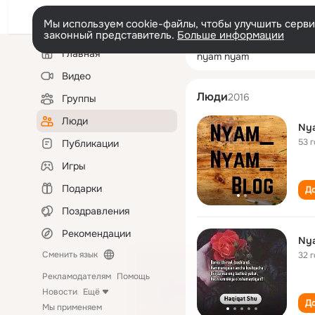
Мы используем cookie-файлы, чтобы улучшить сервис
законный представитель.
Больше информации
Левая
Поиск
Главная
nyam nyam
колонка
по
людям
Видео
Люди
2016
Группы
Люди
Ny
53 
Публикации
Игры
Подарки
До
Поздравления
Рекомендации
Ny
Сменить язык
32 
Рекламодателям
Помощь
Новости
Ещё
До
Мы применяем