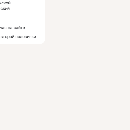
жской
ский
час на сайте
 второй половинки