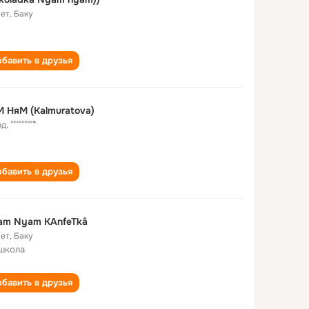
лет
,
Баку
бавить в друзья
 НяМ (Kalmuratova)
од
,
°°°°°°°°°```
бавить в друзья
am Nyam KAnfeTkâ
лет
,
Баку
 школа
бавить в друзья