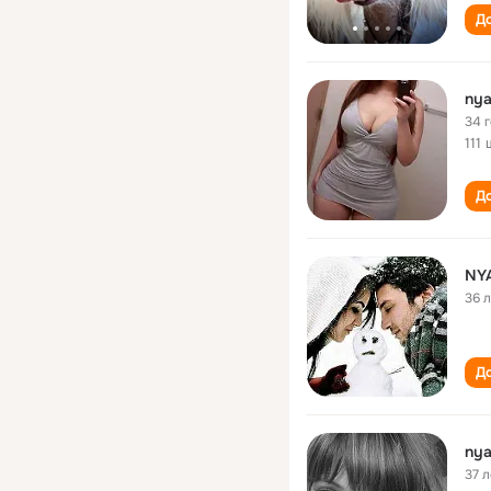
До
ny
34 
111
До
NY
36 
До
ny
37 л