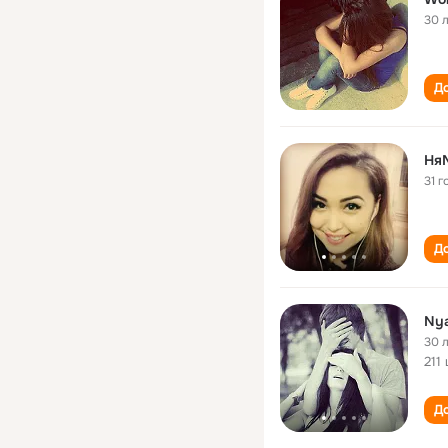
30 
До
НяМ
31 г
До
Ny
30 
211
До