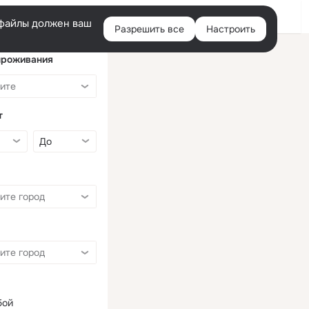
Войти
e-файлы должен ваш
Разрешить все
Настроить
Правая
колонка
проживания
т
бой