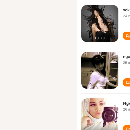
sok
24 
До
ny
25 
До
Ny
26 
До