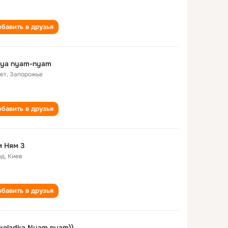
бавить в друзья
zya nyam-nyam
лет
,
Запорожье
бавить в друзья
м Ням 3
од
,
Киев
бавить в друзья
koladka Nyam nyam))