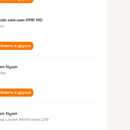
kish ням-ням PMR MD
лет
бавить в друзья
am Nyam
года
бавить в друзья
am Nyam
год
,
London BAKER street 221b