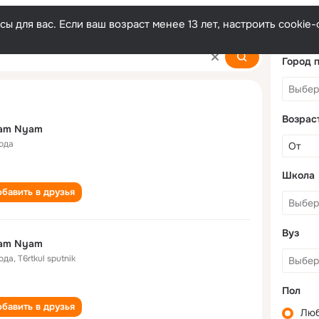
ы для вас. Если ваш возраст менее 13 лет, настроить cooki
Город 
Возрас
am Nyam
года
Школа
бавить в друзья
Вуз
am Nyam
года
,
T6rtkul sputnik
Пол
бавить в друзья
Лю