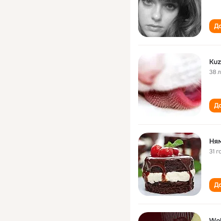
До
Ku
38 
До
Ня
31 г
До
Wo