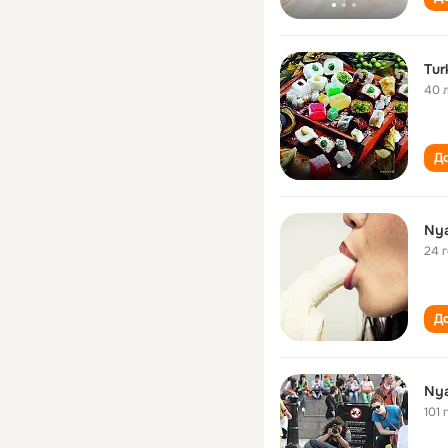
Tur
40 
До
Ny
24 
До
Ny
101 