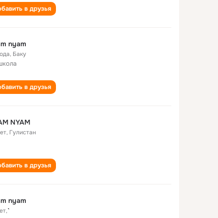
бавить в друзья
am nyam
года
,
Баку
 школа
бавить в друзья
AM NYAM
лет
,
Гулистан
бавить в друзья
am nyam
ет
,