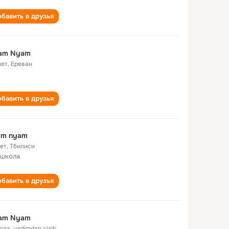
бавить в друзья
am Nyam
лет
,
Ереван
бавить в друзья
am nyam
лет
,
Тбилиси
 школа
бавить в друзья
am Nyam
года
,
yadimdan cixib