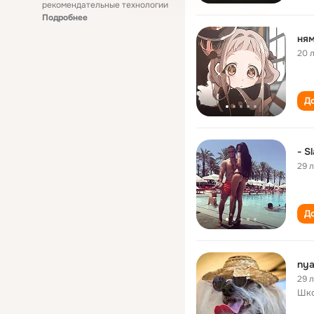
рекомендательные технологии
Подробнее
ня
20 
До
- S
29 
До
ny
29 
Шко