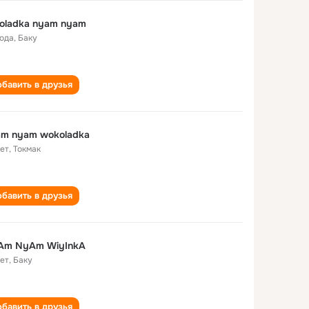
oladka nyam nyam
года
,
Баку
бавить в друзья
am nyam wokoladka
лет
,
Токмак
бавить в друзья
Am NyAm WiyInkA
лет
,
Баку
бавить в друзья