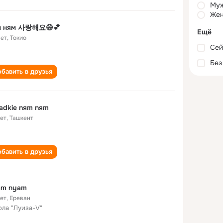
Му
Жен
м ням 사랑해요😄💕
Ещё
лет
,
Токио
Сей
Без
бавить в друзья
ladkie nяm nяm
лет
,
Ташкент
бавить в друзья
am nyam
лет
,
Ереван
ла "Луиза-V"