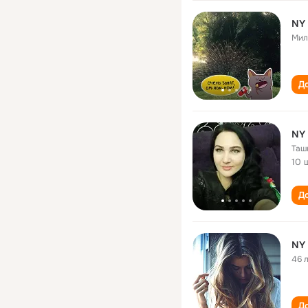
NY
Мил
До
NY
Таш
10 
До
NY
46 
До