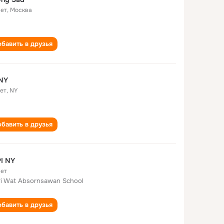
лет
,
Москва
бавить в друзья
 NY
лет
,
NY
бавить в друзья
I NY
лет
ri Wat Absornsawan School
бавить в друзья