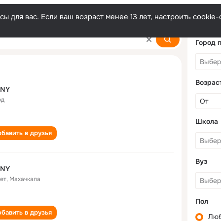
ы для вас. Если ваш возраст менее 13 лет, настроить cooki
Город 
Возрас
 NY
од
Школа
бавить в друзья
Вуз
 NY
лет
,
Махачкала
Пол
бавить в друзья
Лю