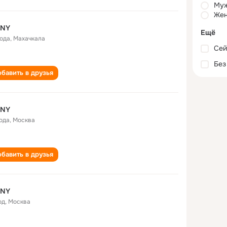
Му
Жен
 NY
Ещё
года
,
Махачкала
Сей
Без
бавить в друзья
 NY
года
,
Москва
бавить в друзья
 NY
од
,
Москва