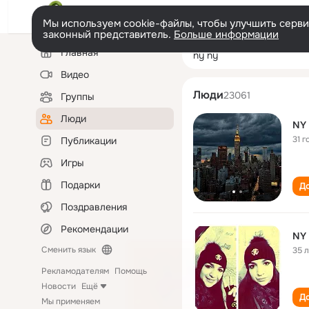
Мы используем cookie-файлы, чтобы улучшить сервис
законный представитель.
Больше информации
Левая
Поиск
Главная
ny ny
колонка
по
людям
Видео
Люди
23061
Группы
Люди
NY
31 г
Публикации
Игры
Подарки
До
Поздравления
Рекомендации
NY
Сменить язык
35 
Рекламодателям
Помощь
Новости
Ещё
До
Мы применяем