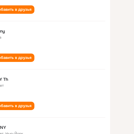
бавить в друзья
 ny
в
бавить в друзья
Y Th
лет
бавить в друзья
 NY
ет
,
Нью-Йорк