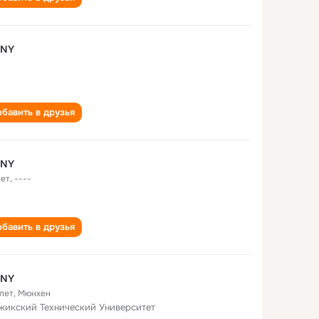
 NY
а
бавить в друзья
 NY
лет
,
----
бавить в друзья
 NY
 лет
,
Мюнхен
жикский Технический Университет