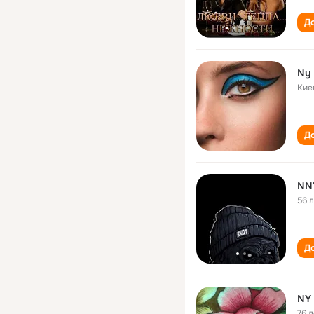
До
Ny
Кие
До
NN
56 
До
NY
76 л