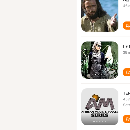
46 
До
I ♥
35 
До
TEP
45 
Sat
До