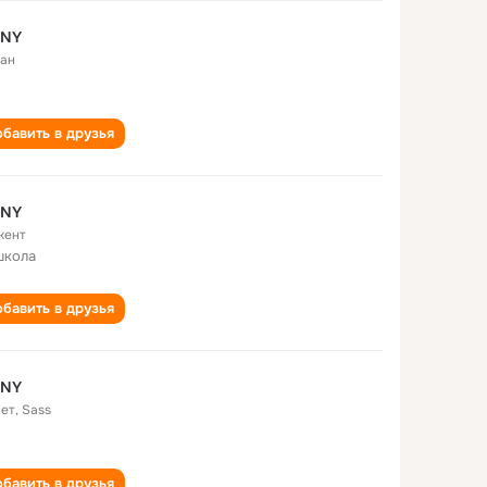
 NY
ан
бавить в друзья
 NY
кент
школа
бавить в друзья
 NY
лет
,
Sass
бавить в друзья