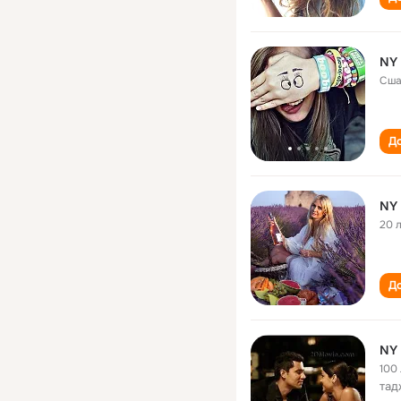
NY
Сш
До
NY
20 
До
NY
100
тад