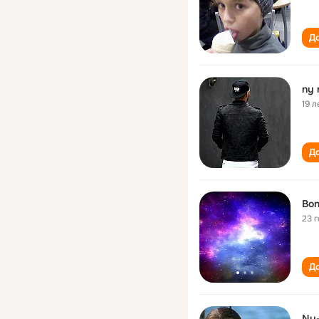
До
ny 
19 л
До
Bon
23 
До
Ny