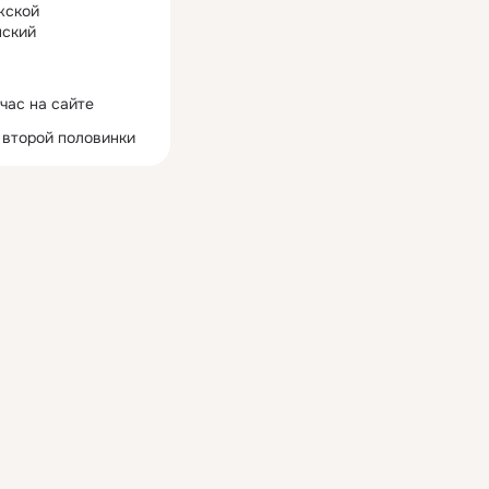
жской
ский
час на сайте
 второй половинки