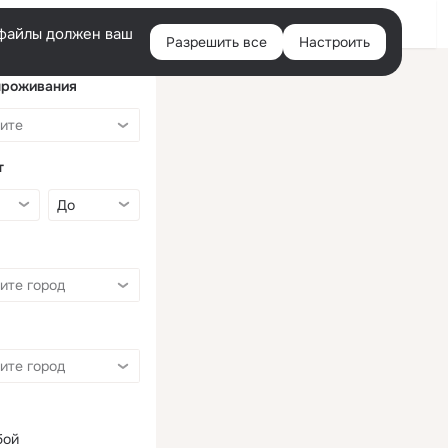
Войти
e-файлы должен ваш
Разрешить все
Настроить
Правая
колонка
проживания
т
бой