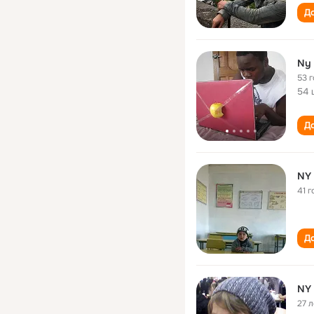
До
Ny
53 
54 
До
NY
41 г
До
NY
27 л