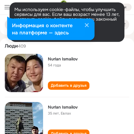
Войти
Мы используем cookie-файлы, чтобы улучшить
сервисы для вас. Если ваш возраст менее 13 лет,
настроить cookie-файлы должен ваш законный
nurlan ismailov
Поиск
представитель.
Больше информации
Информация о контенте
по
людям
Разрешить все
Настроить
на платформе — здесь
Люди
409
Nurlan Ismailov
54 года
Добавить в друзья
Nurlan Ismailov
35 лет
,
Евлах
Добавить в друзья