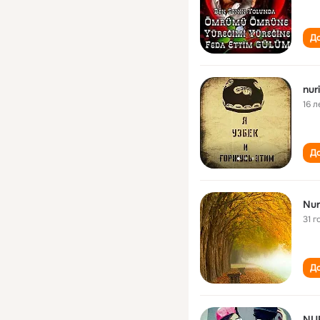
До
nur
16 л
До
Nur
31 г
До
NU