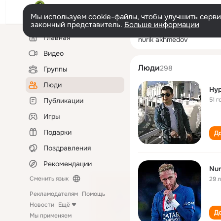
Мы используем cookie-файлы, чтобы улучшить сервис
законный представитель.
Больше информации
Левая
Поиск
Главная
nurik akhmedov
колонка
по
людям
Видео
Люди
298
Группы
Люди
Ну
51 г
Публикации
Игры
Подарки
До
Поздравления
Рекомендации
Nur
Сменить язык
29 
Рекламодателям
Помощь
Новости
Ещё
До
Мы применяем