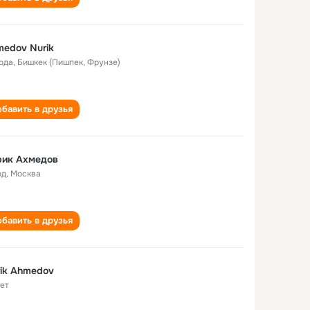
edov Nurik
года
,
Бишкек (Пишпек, Фрунзе)
бавить в друзья
рик Ахмедов
од
,
Москва
бавить в друзья
ik Ahmedov
лет