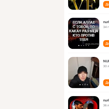
До
nur
34 
До
NU
30 
До
nur
36 