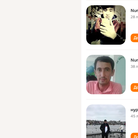
Nur
28 
До
Nur
38 
До
нур
45 
До