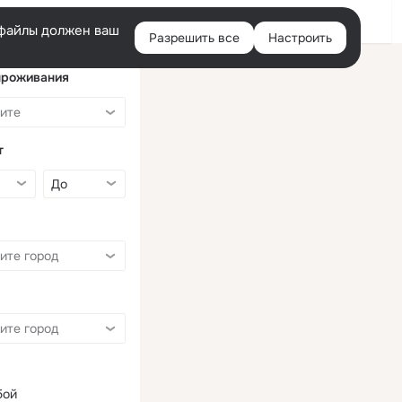
Войти
e-файлы должен ваш
Разрешить все
Настроить
Правая
колонка
проживания
т
бой